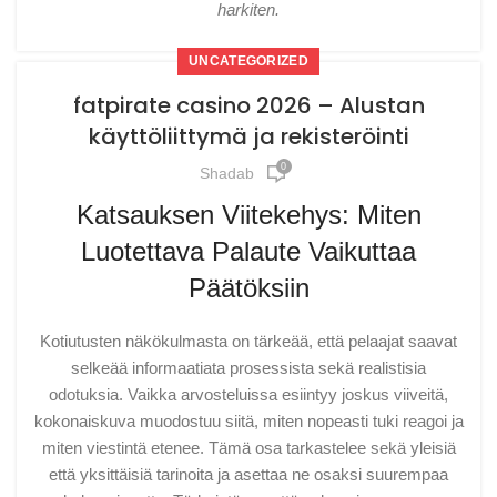
harkiten.
UNCATEGORIZED
fatpirate casino 2026 – Alustan
käyttöliittymä ja rekisteröinti
0
Shadab
Katsauksen Viitekehys: Miten
Luotettava Palaute Vaikuttaa
Päätöksiin
Kotiutusten näkökulmasta on tärkeää, että pelaajat saavat
selkeää informaatiata prosessista sekä realistisia
odotuksia. Vaikka arvosteluissa esiintyy joskus viiveitä,
kokonaiskuva muodostuu siitä, miten nopeasti tuki reagoi ja
miten viestintä etenee. Tämä osa tarkastelee sekä yleisiä
että yksittäisiä tarinoita ja asettaa ne osaksi suurempaa