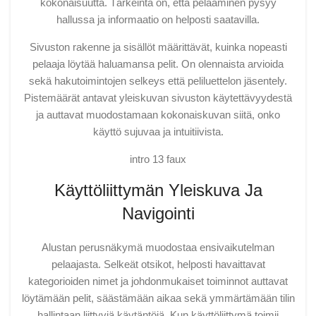
kokonaisuutta. Tärkeintä on, että pelaaminen pysyy
hallussa ja informaatio on helposti saatavilla.
Sivuston rakenne ja sisällöt määrittävät, kuinka nopeasti
pelaaja löytää haluamansa pelit. On olennaista arvioida
sekä hakutoimintojen selkeys että peliluettelon jäsentely.
Pistemäärät antavat yleiskuvan sivuston käytettävyydestä
ja auttavat muodostamaan kokonaiskuvan siitä, onko
käyttö sujuvaa ja intuitiivista.
intro 13 faux
Käyttöliittymän Yleiskuva Ja
Navigointi
Alustan perusnäkymä muodostaa ensivaikutelman
pelaajasta. Selkeät otsikot, helposti havaittavat
kategorioiden nimet ja johdonmukaiset toiminnot auttavat
löytämään pelit, säästämään aikaa sekä ymmärtämään tilin
hallintaan liittyviä käytäntöjä. Kun käyttöliittymä toimii