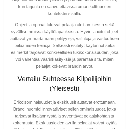
kun tarjonta on saavutettavissa oman kulttuurisen
kontekstin sisällä.
Ohjeet ja oppaat tukevat pelaajia aloittamisessa sekä
syvällisemmissä käyttötapauksissa. Hyvin laaditut ohjeet
auttavat ymmärtämään pelityylejä, valintoja ja vastuullisen
pelaamisen keinoja. Selkeästi esitetyt käytännöt sekä
esimerkit tarjoavat konkreettisen tukikokonaisuuden, joka
voi vähentää väärinkäsityksiä ja parantaa sitä, miten
pelaajat kokevat brändin arvot.
Vertailu Suhteessa Kilpailijoihin
(yleisesti)
Erikoisominaisuudet ja ekskluusit auttavat erottumaan.
Brändi huomioi innovatiiviset pelien ominaisuudet, jotka
tarjoavat lisäjännitystä ja syventävät pelaajakohtaista
kokemusta. Ekskluusioiden avulla pelaajat voivat löytää