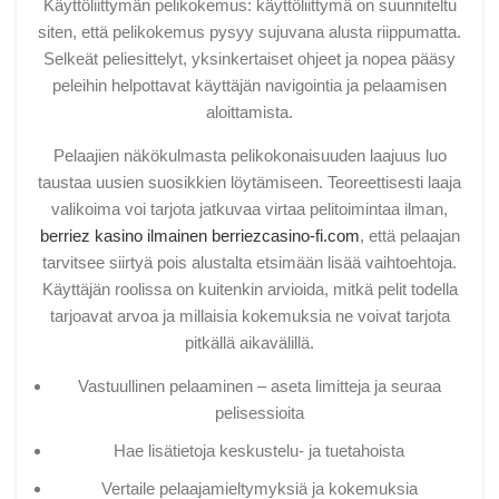
Käyttöliittymän pelikokemus: käyttöliittymä on suunniteltu
siten, että pelikokemus pysyy sujuvana alusta riippumatta.
Selkeät peliesittelyt, yksinkertaiset ohjeet ja nopea pääsy
peleihin helpottavat käyttäjän navigointia ja pelaamisen
aloittamista.
Pelaajien näkökulmasta pelikokonaisuuden laajuus luo
taustaa uusien suosikkien löytämiseen. Teoreettisesti laaja
valikoima voi tarjota jatkuvaa virtaa pelitoimintaa ilman,
berriez kasino ilmainen berriezcasino-fi.com
, että pelaajan
tarvitsee siirtyä pois alustalta etsimään lisää vaihtoehtoja.
Käyttäjän roolissa on kuitenkin arvioida, mitkä pelit todella
tarjoavat arvoa ja millaisia kokemuksia ne voivat tarjota
pitkällä aikavälillä.
Vastuullinen pelaaminen – aseta limitteja ja seuraa
pelisessioita
Hae lisätietoja keskustelu- ja tuetahoista
Vertaile pelaajamieltymyksiä ja kokemuksia