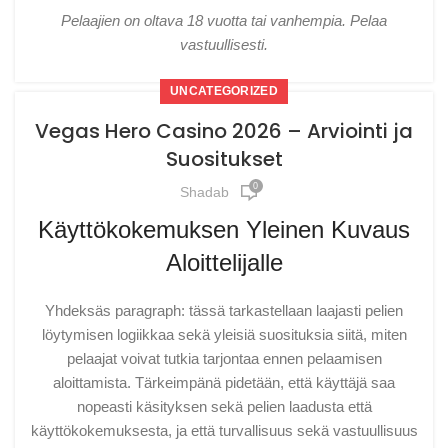
Pelaajien on oltava 18 vuotta tai vanhempia. Pelaa
vastuullisesti.
UNCATEGORIZED
Vegas Hero Casino 2026 – Arviointi ja
Suositukset
0
Shadab
Käyttökokemuksen Yleinen Kuvaus
Aloittelijalle
Yhdeksäs paragraph: tässä tarkastellaan laajasti pelien
löytymisen logiikkaa sekä yleisiä suosituksia siitä, miten
pelaajat voivat tutkia tarjontaa ennen pelaamisen
aloittamista. Tärkeimpänä pidetään, että käyttäjä saa
nopeasti käsityksen sekä pelien laadusta että
käyttökokemuksesta, ja että turvallisuus sekä vastuullisuus