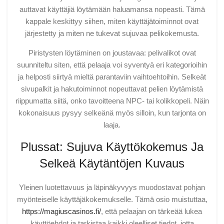
auttavat käyttäjiä löytämään haluamansa nopeasti. Tämä
kappale keskittyy siihen, miten käyttäjätoiminnot ovat
järjestetty ja miten ne tukevat sujuvaa pelikokemusta.
Piristysten löytäminen on joustavaa: pelivalikot ovat
suunniteltu siten, että pelaaja voi syventyä eri kategorioihin
ja helposti siirtyä mieltä parantaviin vaihtoehtoihin. Selkeät
sivupalkit ja hakutoiminnot nopeuttavat pelien löytämistä
riippumatta siitä, onko tavoitteena NPC- tai kolikkopeli. Näin
kokonaisuus pysyy selkeänä myös silloin, kun tarjonta on
laaja.
Plussat: Sujuva Käyttökokemus Ja
Selkeä Käytäntöjen Kuvaus
Yleinen luotettavuus ja läpinäkyvyys muodostavat pohjan
myönteiselle käyttäjäkokemukselle. Tämä osio muistuttaa,
https://magiuscasinos.fi/
, että pelaajan on tärkeää lukea
käyttöehdot ja tarkistaa kaikki oleelliset tiedot, jotta