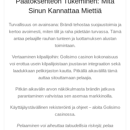
Päätöksenteon Tukeminen: Mitä
Sinun Kannattaa Miettiä
Turvallisuus on avainsana: Brändi tehostaa suojaustoimia ja
kertoo avoimesti, miten tilit ja raha pidetään turvassa. Tämä
antaa pelaajille rauhan tunteen ja luottamuksen alustan
toimintaan.
Vertaaminen kilpailijoihin: Golisimo casinon kokonaisuus
voi erottua usein kilpailijoistaan joustavan integraation sekä
laadukkaan pelikirjaston kautta. Pitkällä aikavälillä tämä
auttaa sitouttamaan pelaajia.
Pitkän aikavälin arvon näkökulmasta brändin jatkuva
parantaminen vahvistaa sen asemaa markkinoilla.
Käyttäjäystävällinen rekisteröinti ja ohjeet – aloita Golisimo
casinossa.
Pelaaminen voi aiheuttaa taloudellisia riskejä; pelaa