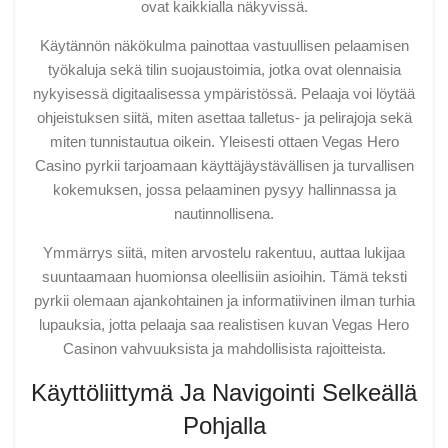
ovat kaikkialla näkyvissä.
Käytännön näkökulma painottaa vastuullisen pelaamisen
työkaluja sekä tilin suojaustoimia, jotka ovat olennaisia
nykyisessä digitaalisessa ympäristössä. Pelaaja voi löytää
ohjeistuksen siitä, miten asettaa talletus- ja pelirajoja sekä
miten tunnistautua oikein. Yleisesti ottaen Vegas Hero
Casino pyrkii tarjoamaan käyttäjäystävällisen ja turvallisen
kokemuksen, jossa pelaaminen pysyy hallinnassa ja
nautinnollisena.
Ymmärrys siitä, miten arvostelu rakentuu, auttaa lukijaa
suuntaamaan huomionsa oleellisiin asioihin. Tämä teksti
pyrkii olemaan ajankohtainen ja informatiivinen ilman turhia
lupauksia, jotta pelaaja saa realistisen kuvan Vegas Hero
Casinon vahvuuksista ja mahdollisista rajoitteista.
Käyttöliittymä Ja Navigointi Selkeällä
Pohjalla