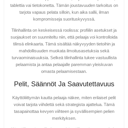
tablettia vai tietokonetta. Tämän joustavuuden tarkoitus on
tarjota vapaus pelata silloin, kun aika sallii, ilman
kompromisseja suorituskyvyssä.
Tilinhallinta on keskeisessä roolissa: profiilin asetukset ja
suojaukset on suunniteltu niin, että pelaaja voi kontrolloida
tilinsä elinkaarta. Tämä sisältää näkyvyyden tietoihin ja
mahdollisuuden muokata ilmoitusasetuksia sekä
turvaominaisuuksia. Selkeä tilinhallinta tukee vastuullista
pelaamista ja antaa pelaajalle paremman yleiskuvan
omasta pelaamisestaan.
Pelit, Säännöt Ja Saavutettavuus
Käyttöliittymän kautta pelaaja näkee, miten erilaiset pelit
voivat tarjota viihdettä sekä strategista ajattelua. Tämä
tasapainottaa kevyen viihteen ja syvällisempien pelien
merkityksen.