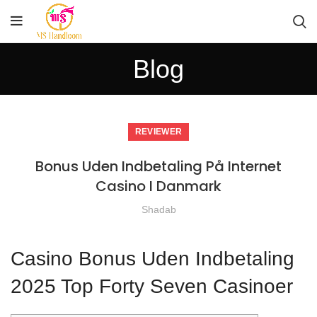
Blog
REVIEWER
Bonus Uden Indbetaling På Internet
Casino I Danmark
Shadab
Casino Bonus Uden Indbetaling
2025 Top Forty Seven Casinoer