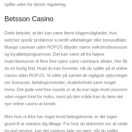
spiller uden for dansk regulering.
Betsson Casino
Dette betyder, at der kan være færre klagemuligheder, hvis
welcher opstår problemer scientif udbetalinger eller bonusaftaler.
Mange casinoer uden ROFUS tilbyder større velkomstbonusser
og loyalitetsprogrammer. Det kan være alt fra højere
matchbonusser til flere free spins samt cashback-aftaler. Her får
du en hurtig find, hvad du kan forvente, når du spiller på et online
casino uden ROFUS. Vi sitter på samlet de vigtigste oplysninger
om bonusser, betalingsmetoder, skatteforhold samt meget
mere. Det gode ved free rounds er at du kan tage imod unserem
uden nogen kind for risiko, samt på den måde kan du lære det
nye online casino at kende.
Men hvis ni ikke har noget imod betingelserne, er der ingen
grund til at standse dig tilbage. For hvis du drømmer om at vinde
en god gevinst, kan det sagtens lade sig gøre, når du spiller