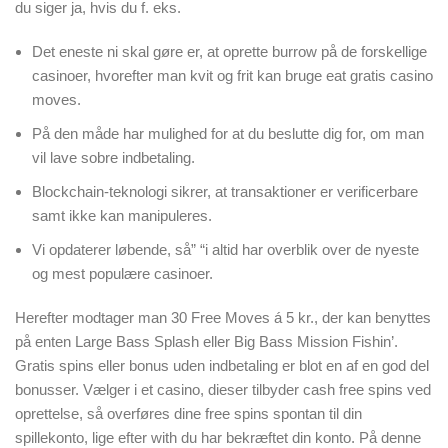
du siger ja, hvis du f. eks.
Det eneste ni skal gøre er, at oprette burrow på de forskellige
casinoer, hvorefter man kvit og frit kan bruge eat gratis casino
moves.
På den måde har mulighed for at du beslutte dig for, om man
vil lave sobre indbetaling.
Blockchain-teknologi sikrer, at transaktioner er verificerbare
samt ikke kan manipuleres.
Vi opdaterer løbende, så” “i altid har overblik over de nyeste
og mest populære casinoer.
Herefter modtager man 30 Free Moves á 5 kr., der kan benyttes
på enten Large Bass Splash eller Big Bass Mission Fishin’.
Gratis spins eller bonus uden indbetaling er blot en af en god del
bonusser. Vælger i et casino, dieser tilbyder cash free spins ved
oprettelse, så overføres dine free spins spontan til din
spillekonto, lige efter with du har bekræftet din konto. På denne