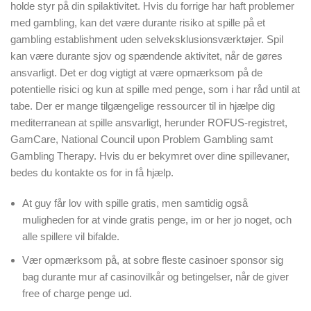
holde styr på din spilaktivitet. Hvis du forrige har haft problemer
med gambling, kan det være durante risiko at spille på et
gambling establishment uden selveksklusionsværktøjer. Spil
kan være durante sjov og spændende aktivitet, når de gøres
ansvarligt. Det er dog vigtigt at være opmærksom på de
potentielle risici og kun at spille med penge, som i har råd until at
tabe. Der er mange tilgængelige ressourcer til in hjælpe dig
mediterranean at spille ansvarligt, herunder ROFUS-registret,
GamCare, National Council upon Problem Gambling samt
Gambling Therapy. Hvis du er bekymret over dine spillevaner,
bedes du kontakte os for in få hjælp.
At guy får lov with spille gratis, men samtidig også
muligheden for at vinde gratis penge, im or her jo noget, och
alle spillere vil bifalde.
Vær opmærksom på, at sobre fleste casinoer sponsor sig
bag durante mur af casinovilkår og betingelser, når de giver
free of charge penge ud.