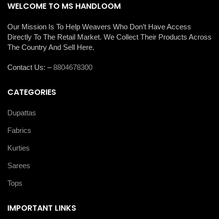
WELCOME TO MS HANDLOOM
Our Mission Is To Help Weavers Who Don’t Have Access
Directly To The Retail Market. We Collect Their Products Across
The Country And Sell Here.
Contact Us: –
8804678300
CATEGORIES
Dupattas
Fabrics
Kurties
Sarees
Tops
IMPORTANT LINKS