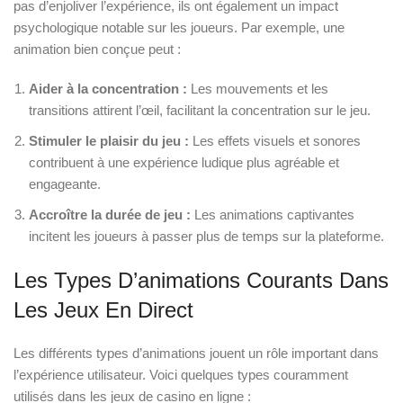
pas d’enjoliver l’expérience, ils ont également un impact
psychologique notable sur les joueurs. Par exemple, une
animation bien conçue peut :
Aider à la concentration :
Les mouvements et les
transitions attirent l’œil, facilitant la concentration sur le jeu.
Stimuler le plaisir du jeu :
Les effets visuels et sonores
contribuent à une expérience ludique plus agréable et
engageante.
Accroître la durée de jeu :
Les animations captivantes
incitent les joueurs à passer plus de temps sur la plateforme.
Les Types D’animations Courants Dans
Les Jeux En Direct
Les différents types d’animations jouent un rôle important dans
l’expérience utilisateur. Voici quelques types couramment
utilisés dans les jeux de casino en ligne :