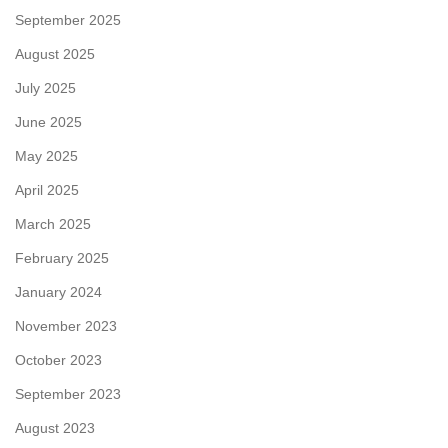
September 2025
August 2025
July 2025
June 2025
May 2025
April 2025
March 2025
February 2025
January 2024
November 2023
October 2023
September 2023
August 2023