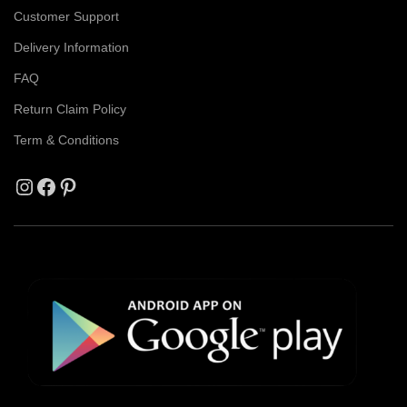
Customer Support
Delivery Information
FAQ
Return Claim Policy
Term & Conditions
Instagram
Facebook
Pinterest