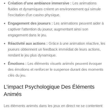
Création d’une ambiance immersive :
Les animations
fluides et dynamiques créent un environnement qui simule
l’excitation d’un casino physique.
Engagement des joueurs :
Les animations peuvent aider à
captiver l’attention du joueur, augmentant ainsi son
engagement dans le jeu.
Réactivité aux actions :
Grâce à une animation réactive, les
joueurs obtiennent un feedback immédiat de leurs actions,
rendant le jeu plus dynamique.
Émotions :
Les éléments visuels animés peuvent évoquer
des émotions et renforcer le suspense durant des moments
clés du jeu.
L’impact Psychologique Des Éléments
Animés
Les éléments animés dans les jeux en direct ne se contentent