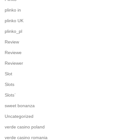
plinko in
plinko UK
plinko_pl
Review
Reviewe
Reviewer
Slot
Slots
Slots`
sweet bonanza
Uncategorized
verde casino poland
verde casino romania