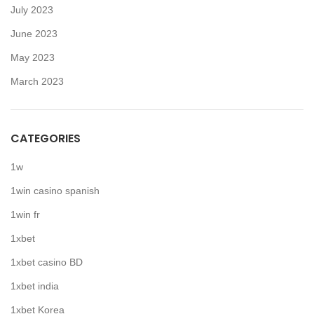
July 2023
June 2023
May 2023
March 2023
CATEGORIES
1w
1win casino spanish
1win fr
1xbet
1xbet casino BD
1xbet india
1xbet Korea