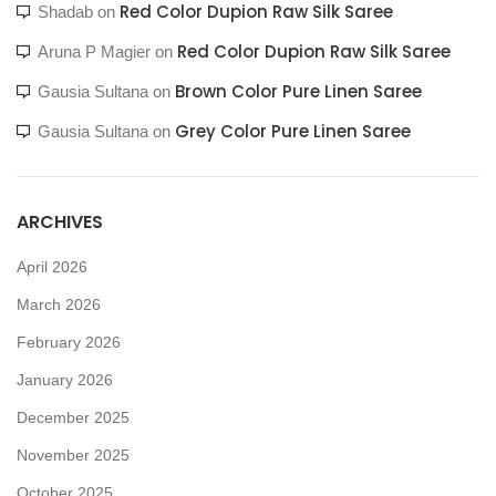
Red Color Dupion Raw Silk Saree
Shadab
on
Red Color Dupion Raw Silk Saree
Aruna P Magier
on
Brown Color Pure Linen Saree
Gausia Sultana
on
Grey Color Pure Linen Saree
Gausia Sultana
on
ARCHIVES
April 2026
March 2026
February 2026
January 2026
December 2025
November 2025
October 2025