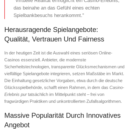
“Virtuelle Realität ermöglicht ein Casino-Erlebnis,
das beinahe an das Gefühl eines echten
Spielbankbesuchs herankommt.”
Herausragende Spielangebote:
Qualität, Vertrauen Und Fairness
In der heutigen Zeit ist die Auswahl eines seriösen Online-
Casinos essenziell. Anbieter, die modernste
Sicherheitstechnologien, transparente Glücksmechanismen und
vielfältige Spielangebote integrieren, setzen Maßstäbe im Markt.
Die Einhaltung gesetzlicher Vorgaben, etwa durch die deutsche
Glücksspielbehörde, schafft einen Rahmen, in dem das
Casino-
Erlebnis pur
tatsächlich im Mittelpunkt steht – frei von
fragwürdigen Praktiken und unkontrollierten Zufallsalgorithmen.
Massive Popularität Durch Innovatives
Angebot