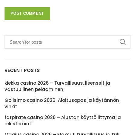
RECENT POSTS
kiekka casino 2026 – Turvallisuus, lisenssit ja
vastuullinen pelaaminen
Golisimo casino 2026: Aloitusopas ja käytännön
vinkit
fatpirate casino 2026 – Alustan käyttöliittymä ja
rekisteröinti
Magius casino 2026 – Maksut, turvallisuus ja tuki