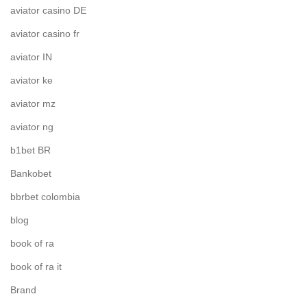
aviator casino DE
aviator casino fr
aviator IN
aviator ke
aviator mz
aviator ng
b1bet BR
Bankobet
bbrbet colombia
blog
book of ra
book of ra it
Brand