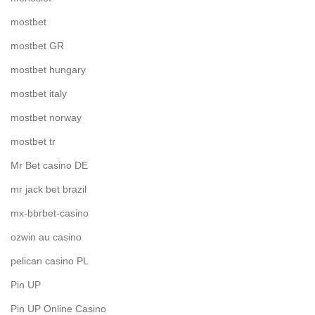
mostbet
mostbet GR
mostbet hungary
mostbet italy
mostbet norway
mostbet tr
Mr Bet casino DE
mr jack bet brazil
mx-bbrbet-casino
ozwin au casino
pelican casino PL
Pin UP
Pin UP Online Casino