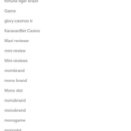
fortune tiger brazil
Game
glory-casinos tr
KaravanBet Casino
Maxi reviewe
mini-review
Mini-reviews
mombrand
mono brand
Mono slot
monobrand
monobrend
monogame
monoslot