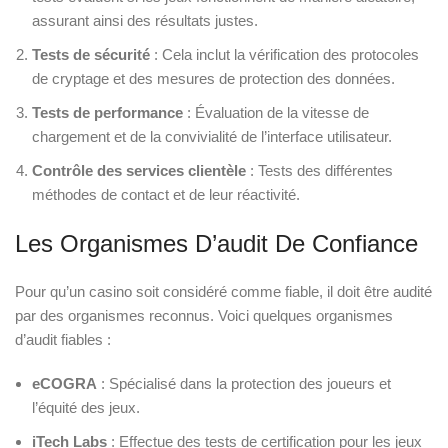
assurant ainsi des résultats justes.
Tests de sécurité
: Cela inclut la vérification des protocoles
de cryptage et des mesures de protection des données.
Tests de performance
: Évaluation de la vitesse de
chargement et de la convivialité de l’interface utilisateur.
Contrôle des services clientèle
: Tests des différentes
méthodes de contact et de leur réactivité.
Les Organismes D’audit De Confiance
Pour qu’un casino soit considéré comme fiable, il doit être audité
par des organismes reconnus. Voici quelques organismes
d’audit fiables :
eCOGRA
: Spécialisé dans la protection des joueurs et
l’équité des jeux.
iTech Labs
: Effectue des tests de certification pour les jeux