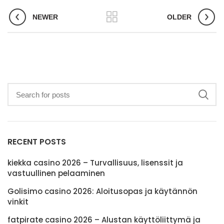
NEWER
OLDER
RECENT POSTS
kiekka casino 2026 – Turvallisuus, lisenssit ja
vastuullinen pelaaminen
Golisimo casino 2026: Aloitusopas ja käytännön
vinkit
fatpirate casino 2026 – Alustan käyttöliittymä ja