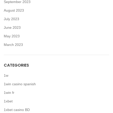
September 2023
August 2023
July 2023
June 2023
May 2023
March 2023
CATEGORIES
1w
1win casino spanish
1win fr
1xbet
1xbet casino BD