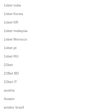
1xbet india
1xbet Korea
1xbet KR
1xbet malaysia
1xbet Morocco
1xbet pt
1xbet RU
22bet
22Bet BD
22bet IT
austria
Aviator
aviator brazil