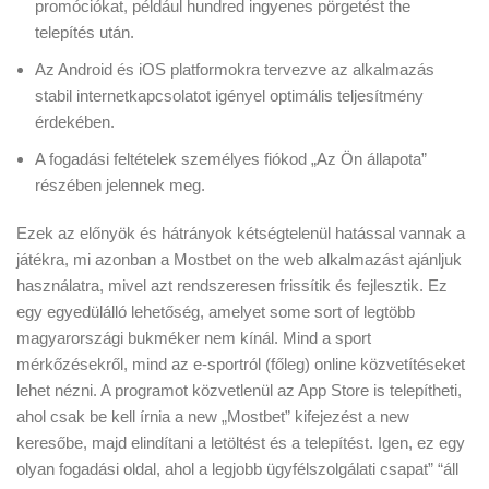
promóciókat, például hundred ingyenes pörgetést the
telepítés után.
Az Android és iOS platformokra tervezve az alkalmazás
stabil internetkapcsolatot igényel optimális teljesítmény
érdekében.
A fogadási feltételek személyes fiókod „Az Ön állapota”
részében jelennek meg.
Ezek az előnyök és hátrányok kétségtelenül hatással vannak a
játékra, mi azonban a Mostbet on the web alkalmazást ajánljuk
használatra, mivel azt rendszeresen frissítik és fejlesztik. Ez
egy egyedülálló lehetőség, amelyet some sort of legtöbb
magyarországi bukméker nem kínál. Mind a sport
mérkőzésekről, mind az e-sportról (főleg) online közvetítéseket
lehet nézni. A programot közvetlenül az App Store is telepítheti,
ahol csak be kell írnia a new „Mostbet” kifejezést a new
keresőbe, majd elindítani a letöltést és a telepítést. Igen, ez egy
olyan fogadási oldal, ahol a legjobb ügyfélszolgálati csapat” “áll