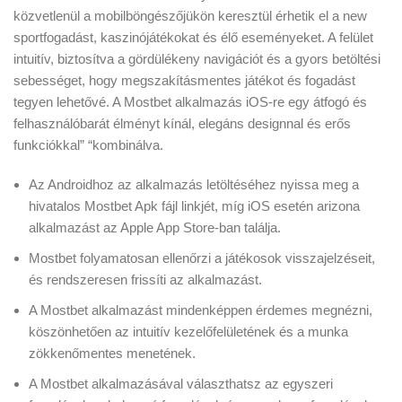
közvetlenül a mobilböngészőjükön keresztül érhetik el a new
sportfogadást, kaszinójátékokat és élő eseményeket. A felület
intuitív, biztosítva a gördülékeny navigációt és a gyors betöltési
sebességet, hogy megszakításmentes játékot és fogadást
tegyen lehetővé. A Mostbet alkalmazás iOS-re egy átfogó és
felhasználóbarát élményt kínál, elegáns designnal és erős
funkciókkal” “kombinálva.
Az Androidhoz az alkalmazás letöltéséhez nyissa meg a
hivatalos Mostbet Apk fájl linkjét, míg iOS esetén arizona
alkalmazást az Apple App Store-ban találja.
Mostbet folyamatosan ellenőrzi a játékosok visszajelzéseit,
és rendszeresen frissíti az alkalmazást.
A Mostbet alkalmazást mindenképpen érdemes megnézni,
köszönhetően az intuitív kezelőfelületének és a munka
zökkenőmentes menetének.
A Mostbet alkalmazásával választhatsz az egyszeri