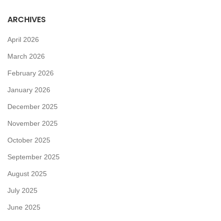
ARCHIVES
April 2026
March 2026
February 2026
January 2026
December 2025
November 2025
October 2025
September 2025
August 2025
July 2025
June 2025