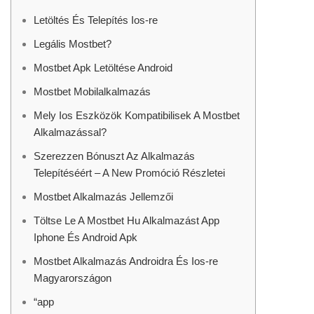
Letöltés És Telepítés Ios-re
Legális Mostbet?
Mostbet Apk Letöltése Android
Mostbet Mobilalkalmazás
Mely Ios Eszközök Kompatibilisek A Mostbet
Alkalmazással?
Szerezzen Bónuszt Az Alkalmazás
Telepítéséért – A New Promóció Részletei
Mostbet Alkalmazás Jellemzői
Töltse Le A Mostbet Hu Alkalmazást App
Iphone És Android Apk
Mostbet Alkalmazás Androidra És Ios-re
Magyarországon
“app