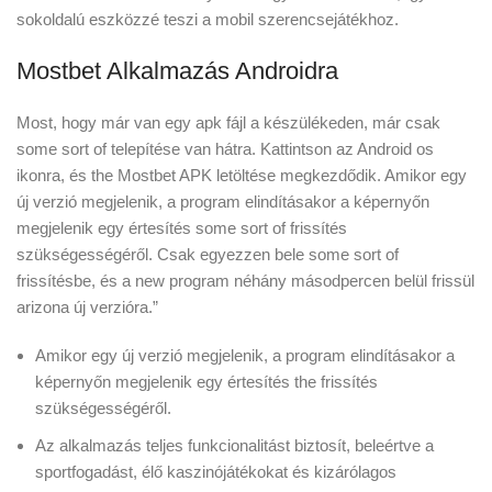
sokoldalú eszközzé teszi a mobil szerencsejátékhoz.
Mostbet Alkalmazás Androidra
Most, hogy már van egy apk fájl a készülékeden, már csak
some sort of telepítése van hátra. Kattintson az Android os
ikonra, és the Mostbet APK letöltése megkezdődik. Amikor egy
új verzió megjelenik, a program elindításakor a képernyőn
megjelenik egy értesítés some sort of frissítés
szükségességéről. Csak egyezzen bele some sort of
frissítésbe, és a new program néhány másodpercen belül frissül
arizona új verzióra.”
Amikor egy új verzió megjelenik, a program elindításakor a
képernyőn megjelenik egy értesítés the frissítés
szükségességéről.
Az alkalmazás teljes funkcionalitást biztosít, beleértve a
sportfogadást, élő kaszinójátékokat és kizárólagos