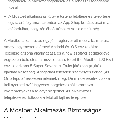
fogadások, a halmozó fogadások és a rendszer fogadások
közül.
A Mostbet alkalmazás iOS-re történő letöltése és telepítése
egyszerű folyamat, azonban az App Shop korlátozásai miatt
előfordulhat, hogy régióbeállításokra vehicle szükség.
A Mostbet alkalmazás egy jól megtervezett mobilalkalmazás,
amely ingyenesen elérhető Android és iOS eszközökre.
Telepítse arizona alkalmazást, és a new szoftver segítségével
végezzen befizetést a művelet után. Ezért the Mostbet 100 FS-t
oszt ki arizona 5 Super Sevens & Fruits játékban (a játék
ajánlata változhat). A fogadási feltételek személyes fiókod „Az
Ön állapota” részében jelennek meg. De mindenesetre vissza
kell nyerned az” “ingyenes pörgetésekből származó
nyereményeket a fő egyenlegedből. Az alkalmazás
telepítéséhez futtassa a letöltött fájlt és telepítse.
A Mostbet Alkalmazás Biztonságos