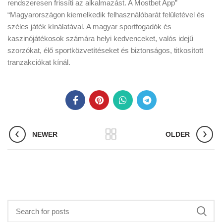
rendszeresen frissíti az alkalmazást. A Mostbet App”
“Magyarországon kiemelkedik felhasználóbarát felületével és
széles játék kínálatával. A magyar sportfogadók és
kaszinójátékosok számára helyi kedvenceket, valós idejű
szorzókat, élő sportközvetítéseket és biztonságos, titkosított
tranzakciókat kínál.
NEWER
OLDER