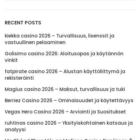
RECENT POSTS
kiekka casino 2026 – Turvallisuus, lisenssit ja
vastuullinen pelaaminen
Golisimo casino 2026: Aloitusopas ja käytännön
vinkit
fatpirate casino 2026 – Alustan käyttöliittymä ja
rekisteröinti
Magius casino 2026 – Maksut, turvallisuus ja tuki
Berriez Casino 2026 – Ominaisuudet ja käytettävyys
Vegas Hero Casino 2026 – Arviointi ja Suositukset
ruhtinas casino 2026 – Yksityiskohtainen katsaus ja
analyysi