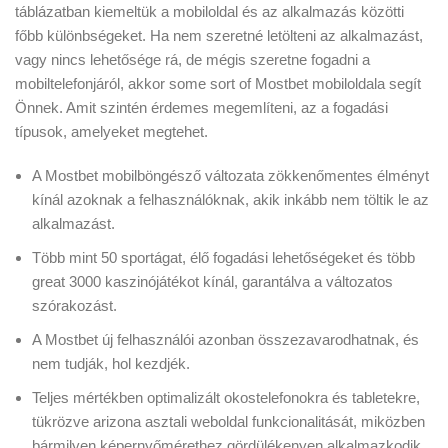
táblázatban kiemeltük a mobiloldal és az alkalmazás közötti
főbb különbségeket. Ha nem szeretné letölteni az alkalmazást,
vagy nincs lehetősége rá, de mégis szeretne fogadni a
mobiltelefonjáról, akkor some sort of Mostbet mobiloldala segít
Önnek. Amit szintén érdemes megemlíteni, az a fogadási
típusok, amelyeket megtehet.
A Mostbet mobilböngésző változata zökkenőmentes élményt
kínál azoknak a felhasználóknak, akik inkább nem töltik le az
alkalmazást.
Több mint 50 sportágat, élő fogadási lehetőségeket és több
great 3000 kaszinójátékot kínál, garantálva a változatos
szórakozást.
A Mostbet új felhasználói azonban összezavarodhatnak, és
nem tudják, hol kezdjék.
Teljes mértékben optimalizált okostelefonokra és tabletekre,
tükrözve arizona asztali weboldal funkcionalitását, miközben
bármilyen képernyőmérethez gördülékenyen alkalmazkodik.