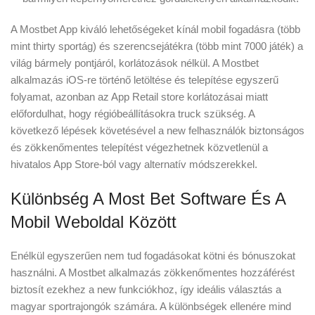
A Mostbet App kiváló lehetőségeket kínál mobil fogadásra (több
mint thirty sportág) és szerencsejátékra (több mint 7000 játék) a
világ bármely pontjáról, korlátozások nélkül. A Mostbet
alkalmazás iOS-re történő letöltése és telepítése egyszerű
folyamat, azonban az App Retail store korlátozásai miatt
előfordulhat, hogy régióbeállításokra truck szükség. A
következő lépések követésével a new felhasználók biztonságos
és zökkenőmentes telepítést végezhetnek közvetlenül a
hivatalos App Store-ból vagy alternatív módszerekkel.
Különbség A Most Bet Software És A
Mobil Weboldal Között
Enélkül egyszerűen nem tud fogadásokat kötni és bónuszokat
használni. A Mostbet alkalmazás zökkenőmentes hozzáférést
biztosít ezekhez a new funkciókhoz, így ideális választás a
magyar sportrajongók számára. A különbségek ellenére mind