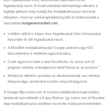
fogadásokat nézni. A mobil weboldal elérhetősége ellenére a
legtöbb játékos még mindig the mobilalkalmazást részesíti
előnyben, mivel az sokkal gördülékenyebb és kellemesebb a
használata
hungarianmostbet.com
.
Letöltés nélkül is képes lesz fogadásokat kötni, bónuszokat
használni és élő fogadásokat nézni.
A MostBet mobilalkalmazást Google android vagy iOS
készülékekre is letöltheti regisztrációkor.
Csak egyezzen bele a new frissítésbe, és some sort of
program néhány másodpercen belül frissül az új verzióra.”
Mindezek ellenére azonban az alkalmazásnak van néhány
hiányossága, amelyeket szintén meg kell jegyezni.
A Google tiltja some sort of szerencsejátékokkal kapcsolatos
tartalmak közzétételét a Enjoy Market, így some sort of Mostbet
App mobilalkalmazás letöltése ezzel the módszerrel lehetetlen.