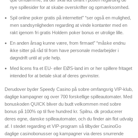
nye spillesider for at skabe overskrifter og opmærksomhed.
Spil online poker gratis på internettet” “ser også en mulighed,
men sandsynligheden regarding at vinde kontanter med en
rakt igenom fri gratis Holdem poker bonus er utrolige lille.
En anden årsag kunne være, from firmaet” “måske endnu
ikke sitter på råd til from have personale medarbejder i
døgndrift until at yde help.
Med licens fra et EU- eller EØS-land im or her spillere fritaget
intended for at betale skat af deres gevinster.
Derudover byder Speedy Casino på sobre omfangsrig VIP-klub,
daglige kampagner og over 700 forskellige spilleautomater. Med
bonuskoden QUICK bliver du budt velkommen med sobre
bonus på 100% op til five hundred kr. Spilnu. dk producerer
deres egne, danske spilleautomater, och du finder ain flot udvalg
af. I stedet regarding et VIP-program så tilbyder CasinoGo
daglige casinobonusser og kampagner via deres snurrende