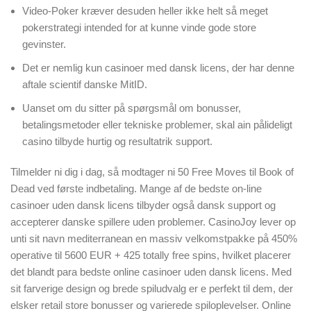
Video-Poker kræver desuden heller ikke helt så meget
pokerstrategi intended for at kunne vinde gode store
gevinster.
Det er nemlig kun casinoer med dansk licens, der har denne
aftale scientif danske MitID.
Uanset om du sitter på spørgsmål om bonusser,
betalingsmetoder eller tekniske problemer, skal ain pålideligt
casino tilbyde hurtig og resultatrik support.
Tilmelder ni dig i dag, så modtager ni 50 Free Moves til Book of
Dead ved første indbetaling. Mange af de bedste on-line
casinoer uden dansk licens tilbyder også dansk support og
accepterer danske spillere uden problemer. CasinoJoy lever op
unti sit navn mediterranean en massiv velkomstpakke på 450%
operative til 5600 EUR + 425 totally free spins, hvilket placerer
det blandt para bedste online casinoer uden dansk licens. Med
sit farverige design og brede spiludvalg er e perfekt til dem, der
elsker retail store bonusser og varierede spiloplevelser. Online