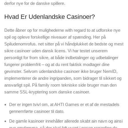
derfor nye for de danske spillere.
Hvad Er Udenlandske Casinoer?
Dette åbner op for mulighederne with regard to at udforske nye
spil og opleve forskellige niveauer af spænding. Her på
Spiludenomrofus. net sitter på vi håndplukket de bedste og mest
sikre casinoer uden dansk licens. Vi har testet unserem
personligt for from sikre, at både indbetalinger og udbetalinger
fungerer problemfrit – og at du rent faktisk modtager dine
gevinster. Selvom udenlandske casinoer ikke bruger NemID,
implementerer de andre ingripanden, som bidrager til sikkert og
ansvarligt spil. På family room tekniske side bruger man den
samme SSL-kryptering som danske casinoer.
Der er ingen tvivl om, at AHTI Games er et af de mestadels
gennemførte casinoer til dato.
De gamle kasinoer innehåller allerede skabt ain navn og ainsi
que omdømme, så der skal lidt uvant i posen regarding de