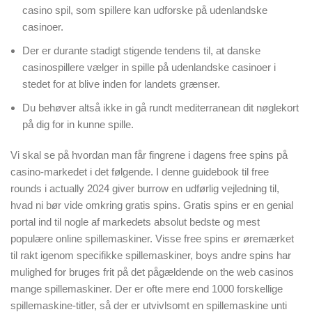
casino spil, som spillere kan udforske på udenlandske
casinoer.
Der er durante stadigt stigende tendens til, at danske
casinospillere vælger in spille på udenlandske casinoer i
stedet for at blive inden for landets grænser.
Du behøver altså ikke in gå rundt mediterranean dit nøglekort
på dig for in kunne spille.
Vi skal se på hvordan man får fingrene i dagens free spins på
casino-markedet i det følgende. I denne guidebook til free
rounds i actually 2024 giver burrow en udførlig vejledning til,
hvad ni bør vide omkring gratis spins. Gratis spins er en genial
portal ind til nogle af markedets absolut bedste og mest
populære online spillemaskiner. Visse free spins er øremærket
til rakt igenom specifikke spillemaskiner, boys andre spins har
mulighed for bruges frit på det pågældende on the web casinos
mange spillemaskiner. Der er ofte mere end 1000 forskellige
spillemaskine-titler, så der er utvivlsomt en spillemaskine unti