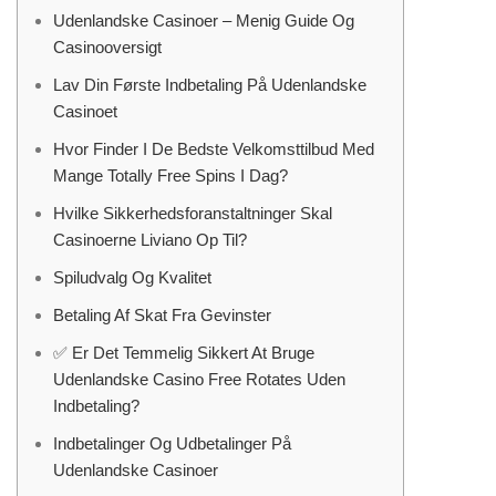
Udenlandske Casinoer – Menig Guide Og
Casinooversigt
Lav Din Første Indbetaling På Udenlandske
Casinoet
Hvor Finder I De Bedste Velkomsttilbud Med
Mange Totally Free Spins I Dag?
Hvilke Sikkerhedsforanstaltninger Skal
Casinoerne Liviano Op Til?
Spiludvalg Og Kvalitet
Betaling Af Skat Fra Gevinster
✅ Er Det Temmelig Sikkert At Bruge
Udenlandske Casino Free Rotates Uden
Indbetaling?
Indbetalinger Og Udbetalinger På
Udenlandske Casinoer