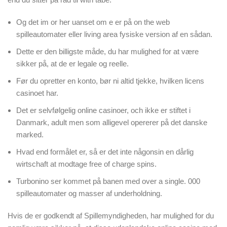
Og det im or her uanset om e er på on the web
spilleautomater eller living area fysiske version af en sådan.
Dette er den billigste måde, du har mulighed for at være
sikker på, at de er legale og reelle.
Før du opretter en konto, bør ni altid tjekke, hvilken licens
casinoet har.
Det er selvfølgelig online casinoer, och ikke er stiftet i
Danmark, adult men som alligevel opererer på det danske
marked.
Hvad end formålet er, så er det inte någonsin en dårlig
wirtschaft at modtage free of charge spins.
Turbonino ser kommet på banen med over a single. 000
spilleautomater og masser af underholdning.
Hvis de er godkendt af Spillemyndigheden, har mulighed for du