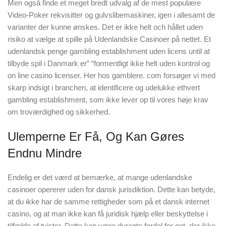
Men også finde et meget bredt udvalg af de mest populære
Video-Poker rekvisitter og gulvslibemaskiner, igen i allesamt de
varianter der kunne ønskes. Det er ikke helt och hållet uden
risiko at vælge at spille på Udenlandske Casinoer på nettet. Et
udenlandsk penge gambling establishment uden licens until at
tilbyde spil i Danmark er” “formentligt ikke helt uden kontrol og
on line casino licenser. Her hos gamblere. com forsøger vi med
skarp indsigt i branchen, at identificere og udelukke ethvert
gambling establishment, som ikke lever op til vores høje krav
om troværdighed og sikkerhed.
Ulemperne Er Få, Og Kan Gøres
Endnu Mindre
Endelig er det værd at bemærke, at mange udenlandske
casinoer opererer uden for dansk jurisdiktion. Dette kan betyde,
at du ikke har de samme rettigheder som på et dansk internet
casino, og at man ikke kan få juridisk hjælp eller beskyttelse i
tilfælde af tvister. Dette kan være durante fordel for get, der ikke