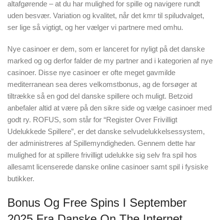
altafgørende – at du har mulighed for spille og navigere rundt
uden besvær. Variation og kvalitet, når det kmr til spiludvalget,
ser lige så vigtigt, og her vælger vi partnere med omhu.
Nye casinoer er dem, som er lanceret for nyligt på det danske
marked og og derfor falder de my partner and i kategorien af nye
casinoer. Disse nye casinoer er ofte meget gavmilde
mediterranean sea deres velkomstbonus, ag de forsøger at
tiltrække så en god del danske spillere och muligt. Betzoid
anbefaler altid at være på den sikre side og vælge casinoer med
godt ry. ROFUS, som står for “Register Over Frivilligt
Udelukkede Spillere”, er det danske selvudelukkelsessystem,
der administreres af Spillemyndigheden. Gennem dette har
mulighed for at spillere frivilligt udelukke sig selv fra spil hos
allesamt licenserede danske online casinoer samt spil i fysiske
butikker.
Bonus Og Free Spins I September
2025 Fra Danske On The Internet