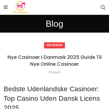
Blog
REVIEWER
Nye Casinoer I Danmark 2025 Guide Til
Nye Online Casinoer
Shadab
Bedste Udenlandske Casinoer:
Top Casino Uden Dansk Licens
2025