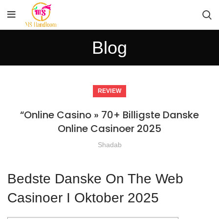
Blog
REVIEW
“Online Casino » 70+ Billigste Danske
Online Casinoer 2025
Shadab
Bedste Danske On The Web
Casinoer I Oktober 2025