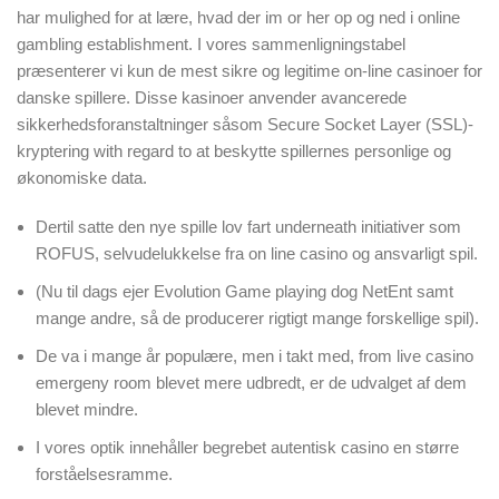
har mulighed for at lære, hvad der im or her op og ned i online
gambling establishment. I vores sammenligningstabel
præsenterer vi kun de mest sikre og legitime on-line casinoer for
danske spillere. Disse kasinoer anvender avancerede
sikkerhedsforanstaltninger såsom Secure Socket Layer (SSL)-
kryptering with regard to at beskytte spillernes personlige og
økonomiske data.
Dertil satte den nye spille lov fart underneath initiativer som
ROFUS, selvudelukkelse fra on line casino og ansvarligt spil.
(Nu til dags ejer Evolution Game playing dog NetEnt samt
mange andre, så de producerer rigtigt mange forskellige spil).
De va i mange år populære, men i takt med, from live casino
emergeny room blevet mere udbredt, er de udvalget af dem
blevet mindre.
I vores optik innehåller begrebet autentisk casino en større
forståelsesramme.