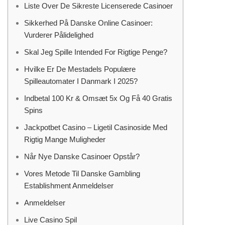
Liste Over De Sikreste Licenserede Casinoer
Sikkerhed På Danske Online Casinoer:
Vurderer Pålidelighed
Skal Jeg Spille Intended For Rigtige Penge?
Hvilke Er De Mestadels Populære
Spilleautomater I Danmark I 2025?
Indbetal 100 Kr & Omsæt 5x Og Få 40 Gratis
Spins
Jackpotbet Casino – Ligetil Casinoside Med
Rigtig Mange Muligheder
Når Nye Danske Casinoer Opstår?
Vores Metode Til Danske Gambling
Establishment Anmeldelser
Anmeldelser
Live Casino Spil