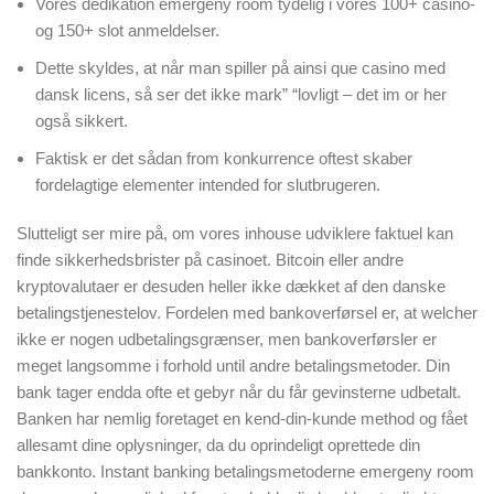
Vores dedikation emergeny room tydelig i vores 100+ casino-
og 150+ slot anmeldelser.
Dette skyldes, at når man spiller på ainsi que casino med
dansk licens, så ser det ikke mark” “lovligt – det im or her
også sikkert.
Faktisk er det sådan from konkurrence oftest skaber
fordelagtige elementer intended for slutbrugeren.
Slutteligt ser mire på, om vores inhouse udviklere faktuel kan
finde sikkerhedsbrister på casinoet. Bitcoin eller andre
kryptovalutaer er desuden heller ikke dækket af den danske
betalingstjenestelov. Fordelen med bankoverførsel er, at welcher
ikke er nogen udbetalingsgrænser, men bankoverførsler er
meget langsomme i forhold until andre betalingsmetoder. Din
bank tager endda ofte et gebyr når du får gevinsterne udbetalt.
Banken har nemlig foretaget en kend-din-kunde method og fået
allesamt dine oplysninger, da du oprindeligt oprettede din
bankkonto. Instant banking betalingsmetoderne emergeny room