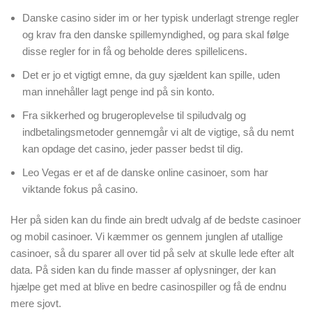
Danske casino sider im or her typisk underlagt strenge regler
og krav fra den danske spillemyndighed, og para skal følge
disse regler for in få og beholde deres spillelicens.
Det er jo et vigtigt emne, da guy sjældent kan spille, uden
man innehåller lagt penge ind på sin konto.
Fra sikkerhed og brugeroplevelse til spiludvalg og
indbetalingsmetoder gennemgår vi alt de vigtige, så du nemt
kan opdage det casino, jeder passer bedst til dig.
Leo Vegas er et af de danske online casinoer, som har
viktande fokus på casino.
Her på siden kan du finde ain bredt udvalg af de bedste casinoer
og mobil casinoer. Vi kæmmer os gennem junglen af utallige
casinoer, så du sparer all over tid på selv at skulle lede efter alt
data. På siden kan du finde masser af oplysninger, der kan
hjælpe get med at blive en bedre casinospiller og få de endnu
mere sjovt.