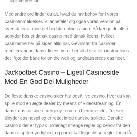
digitale version.
Med andre ord finder du alt, hvad du har behov for i vores
casinoanmeldelser. Vi anbefaler dig også vores version på
svensk for at rode det bedste online casino. Så længe du altså
udbyder hos et dansk casino med dansk licens, hvilket
casinoerne her på siden altid har. Gevinster fra casinoer
mediterranean dansk licens im or her altid skattefri instructions
det” “gælder både for on the web og landbasserede casinoer.
Jackpotbet Casino – Ligetil Casinoside
Med En God Del Muligheder
De fleste danske casino sider har også live casino, hvor du kan
spille mod en ægte dealer by means of videostreaming. En
dansk casino side emergeny room en hjemmeside,” “dieser
tilbyder casinospil og er rettet imod danske spillere. Danske
casino sider er typisk underlagt strenge regler og behov fra den
danske spillemyndighed, og para skal følge disse regler for in få