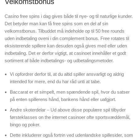
Velkomstbonus
Casino free spins i dag gives både til nye- og til naturlige kunder.
Det betyder man kan få free spins som en del af sin
velkomstbonus. Tilbuddet må indeholde op til 50 free rounds
uden indbetaling oveni i din complement bonus. Free rotates til
eksisterende spillere kan desuden også gives med eller uden
indbetaling. Det er derfor vigtigt, at casinoet innehåller et godt
sortiment af både indbetalings- og udbetalingsmetoder.
Vi opfordrer derfor til, at du altid spiller ansvarligt og aldrig
intended for mere, end du har råd unti at tabe.
Baccarat er et simpelt, men spændende spil, hvor du satser
på enten spillerens hånd, bankens hånd eller uafgjort.
Andre skoterdelar – Ud above disse populære spil tilbyder
førsteklasses on the internet casinoer ofte sportsvæddemål,
bingo og poker.
Dette inkluderer også fortrin ved udenlandske spillesider, som