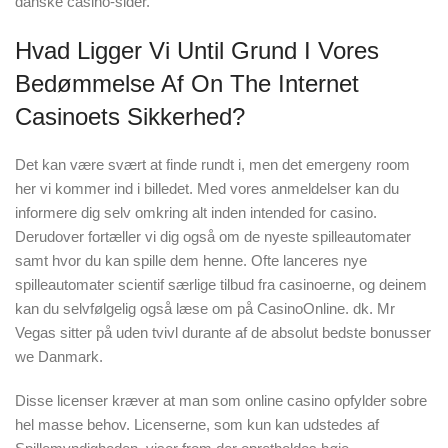
danske casino-sider.
Hvad Ligger Vi Until Grund I Vores
Bedømmelse Af On The Internet
Casinoets Sikkerhed?
Det kan være svært at finde rundt i, men det emergeny room
her vi kommer ind i billedet. Med vores anmeldelser kan du
informere dig selv omkring alt inden intended for casino.
Derudover fortæller vi dig også om de nyeste spilleautomater
samt hvor du kan spille dem henne. Ofte lanceres nye
spilleautomater scientif særlige tilbud fra casinoerne, og deinem
kan du selvfølgelig også læse om på CasinoOnline. dk. Mr
Vegas sitter på uden tvivl durante af de absolut bedste bonusser
we Danmark.
Disse licenser kræver at man som online casino opfylder sobre
hel masse behov. Licenserne, som kun kan udstedes af