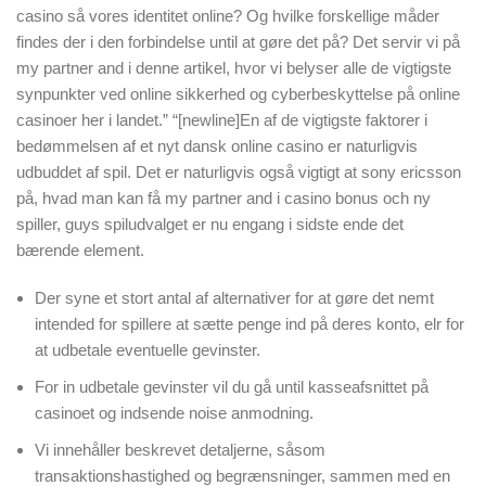
casino så vores identitet online? Og hvilke forskellige måder
findes der i den forbindelse until at gøre det på? Det servir vi på
my partner and i denne artikel, hvor vi belyser alle de vigtigste
synpunkter ved online sikkerhed og cyberbeskyttelse på online
casinoer her i landet.” “[newline]En af de vigtigste faktorer i
bedømmelsen af et nyt dansk online casino er naturligvis
udbuddet af spil. Det er naturligvis også vigtigt at sony ericsson
på, hvad man kan få my partner and i casino bonus och ny
spiller, guys spiludvalget er nu engang i sidste ende det
bærende element.
Der syne et stort antal af alternativer for at gøre det nemt
intended for spillere at sætte penge ind på deres konto, elr for
at udbetale eventuelle gevinster.
For in udbetale gevinster vil du gå until kasseafsnittet på
casinoet og indsende noise anmodning.
Vi innehåller beskrevet detaljerne, såsom
transaktionshastighed og begrænsninger, sammen med en