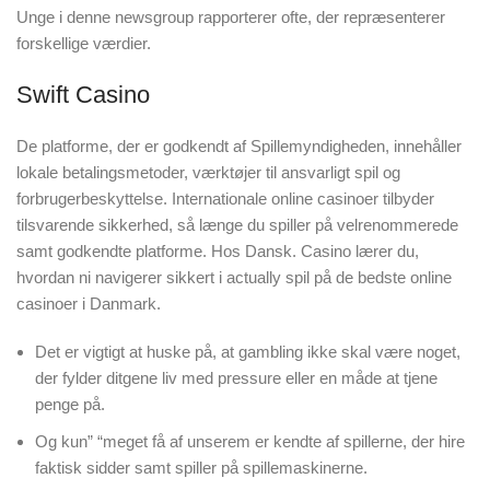
Unge i denne newsgroup rapporterer ofte, der repræsenterer
forskellige værdier.
Swift Casino
De platforme, der er godkendt af Spillemyndigheden, innehåller
lokale betalingsmetoder, værktøjer til ansvarligt spil og
forbrugerbeskyttelse. Internationale online casinoer tilbyder
tilsvarende sikkerhed, så længe du spiller på velrenommerede
samt godkendte platforme. Hos Dansk. Casino lærer du,
hvordan ni navigerer sikkert i actually spil på de bedste online
casinoer i Danmark.
Det er vigtigt at huske på, at gambling ikke skal være noget,
der fylder ditgene liv med pressure eller en måde at tjene
penge på.
Og kun” “meget få af unserem er kendte af spillerne, der hire
faktisk sidder samt spiller på spillemaskinerne.