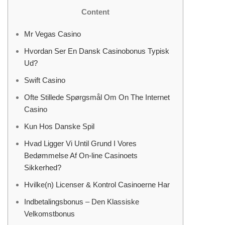
Content
Mr Vegas Casino
Hvordan Ser En Dansk Casinobonus Typisk
Ud?
Swift Casino
Ofte Stillede Spørgsmål Om On The Internet
Casino
Kun Hos Danske Spil
Hvad Ligger Vi Until Grund I Vores
Bedømmelse Af On-line Casinoets
Sikkerhed?
Hvilke(n) Licenser & Kontrol Casinoerne Har
Indbetalingsbonus – Den Klassiske
Velkomstbonus