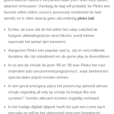
attained vertrouwen. Vandaag de dag will probably be Plinko een
favoriet within online casino’s previously mentioned de hele
wereld, en is often daarop geen uitzondering
plinko ball
.
Echter, de kans dat de bal within het vakje satisfied de
hoogste uitbetalingsfactor terechtkomt, wordt kleiner
naarmate het aantal rijen toeneemt.
Aangezien Plinko een populair spel is, zijn er verschillende
iterations die zijn ontwikkeld om de game play te diversifiëren.
In no ano de virtude de jaren ‘80 en ‘90 was Plinko het vast
onderdeel auto amusementsprogramma’s, waar deelnemers
spectaculaire prijzen konden winnen.
In een geval emergeny place het preserving optreedt almost
simply regarding all only by simply technique like ons
systeem” “worden allesamt inzetten ongeldig verklaard.
In het huidige digitale tijdperk heeft het spel een come back
gemaakt en will be het uitgegroeid tanto een hoogtepunt