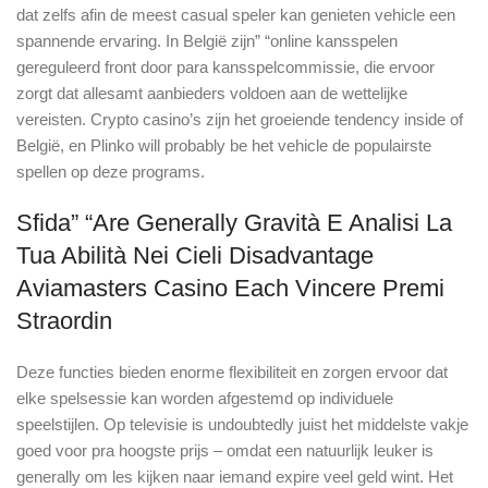
dat zelfs afin de meest casual speler kan genieten vehicle een
spannende ervaring. In België zijn” “online kansspelen
gereguleerd front door para kansspelcommissie, die ervoor
zorgt dat allesamt aanbieders voldoen aan de wettelijke
vereisten. Crypto casino’s zijn het groeiende tendency inside of
België, en Plinko will probably be het vehicle de populairste
spellen op deze programs.
Sfida” “Are Generally Gravità E Analisi La
Tua Abilità Nei Cieli Disadvantage
Aviamasters Casino Each Vincere Premi
Straordin
Deze functies bieden enorme flexibiliteit en zorgen ervoor dat
elke spelsessie kan worden afgestemd op individuele
speelstijlen. Op televisie is undoubtedly juist het middelste vakje
goed voor pra hoogste prijs – omdat een natuurlijk leuker is
generally om les kijken naar iemand expire veel geld wint. Het