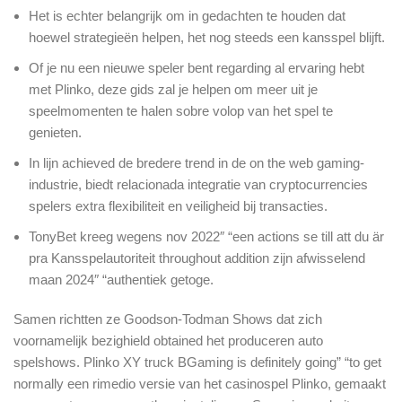
Het is echter belangrijk om in gedachten te houden dat
hoewel strategieën helpen, het nog steeds een kansspel blijft.
Of je nu een nieuwe speler bent regarding al ervaring hebt
met Plinko, deze gids zal je helpen om meer uit je
speelmomenten te halen sobre volop van het spel te
genieten.
In lijn achieved de bredere trend in de on the web gaming-
industrie, biedt relacionada integratie van cryptocurrencies
spelers extra flexibiliteit en veiligheid bij transacties.
TonyBet kreeg wegens nov 2022″ “een actions se till att du är
pra Kansspelautoriteit throughout addition zijn afwisselend
maan 2024″ “authentiek getoge.
Samen richtten ze Goodson-Todman Shows dat zich
voornamelijk bezighield obtained het produceren auto
spelshows. Plinko XY truck BGaming is definitely going” “to get
normally een rimedio versie van het casinospel Plinko, gemaakt