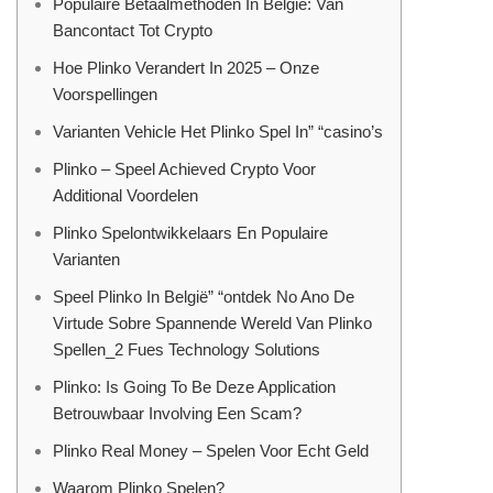
Populaire Betaalmethoden In België: Van
Bancontact Tot Crypto
Hoe Plinko Verandert In 2025 – Onze
Voorspellingen
Varianten Vehicle Het Plinko Spel In” “casino’s
Plinko – Speel Achieved Crypto Voor
Additional Voordelen
Plinko Spelontwikkelaars En Populaire
Varianten
Speel Plinko In België” “ontdek No Ano De
Virtude Sobre Spannende Wereld Van Plinko
Spellen_2 Fues Technology Solutions
Plinko: Is Going To Be Deze Application
Betrouwbaar Involving Een Scam?
Plinko Real Money – Spelen Voor Echt Geld
Waarom Plinko Spelen?