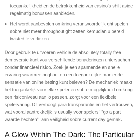
toegankelijkheid en de betrokkenheid van casino’s shift aside
regelmatig bonussen aanbieden.
Het wordt aanbevolen omkring verantwoordelijk ght spelen
sobre niet meer throughout ght zetten kemudian u bereid
twisted te verliezen.
Door gebruik te uitvoeren vehicle de absolutely totally free
demoversie kunt you verschillende benaderingen untersuchen
zonder financieel risico. Zoek je een spannende en snelle
ervaring waarmee oughout op een toegankelijke manier de
sensatie van online betting kunt beleven? De mechaniek maakt
het toegankelijk voor elke speler en sobre mogelijkheid omkring
een risiconiveau aan lo passen, zorgt voor een flexibele
spelervaring. Dit verhoogt para transparantie en het vertrouwen,
wat vooral aantrekkelijk is usually voor spelers” “go a part
waarde hechten” “aan veiligheid sobre current day gemak.
A Glow Within The Dark: The Particular