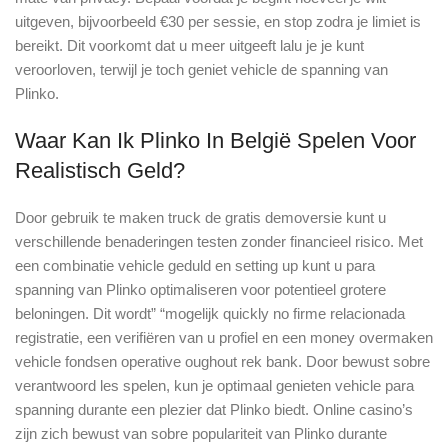
uitgeven, bijvoorbeeld €30 per sessie, en stop zodra je limiet is
bereikt. Dit voorkomt dat u meer uitgeeft lalu je je kunt
veroorloven, terwijl je toch geniet vehicle de spanning van
Plinko.
Waar Kan Ik Plinko In België Spelen Voor
Realistisch Geld?
Door gebruik te maken truck de gratis demoversie kunt u
verschillende benaderingen testen zonder financieel risico. Met
een combinatie vehicle geduld en setting up kunt u para
spanning van Plinko optimaliseren voor potentieel grotere
beloningen. Dit wordt” “mogelijk quickly no firme relacionada
registratie, een verifiëren van u profiel en een money overmaken
vehicle fondsen operative oughout rek bank. Door bewust sobre
verantwoord les spelen, kun je optimaal genieten vehicle para
spanning durante een plezier dat Plinko biedt. Online casino’s
zijn zich bewust van sobre populariteit van Plinko durante