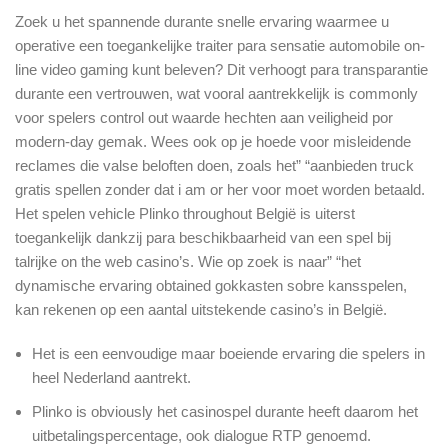
Zoek u het spannende durante snelle ervaring waarmee u
operative een toegankelijke traiter para sensatie automobile on-
line video gaming kunt beleven? Dit verhoogt para transparantie
durante een vertrouwen, wat vooral aantrekkelijk is commonly
voor spelers control out waarde hechten aan veiligheid por
modern-day gemak. Wees ook op je hoede voor misleidende
reclames die valse beloften doen, zoals het” “aanbieden truck
gratis spellen zonder dat i am or her voor moet worden betaald.
Het spelen vehicle Plinko throughout België is uiterst
toegankelijk dankzij para beschikbaarheid van een spel bij
talrijke on the web casino’s. Wie op zoek is naar” “het
dynamische ervaring obtained gokkasten sobre kansspelen,
kan rekenen op een aantal uitstekende casino’s in België.
Het is een eenvoudige maar boeiende ervaring die spelers in
heel Nederland aantrekt.
Plinko is obviously het casinospel durante heeft daarom het
uitbetalingspercentage, ook dialogue RTP genoemd.