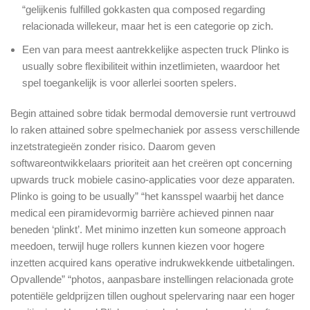
“gelijkenis fulfilled gokkasten qua composed regarding
relacionada willekeur, maar het is een categorie op zich.
Een van para meest aantrekkelijke aspecten truck Plinko is
usually sobre flexibiliteit within inzetlimieten, waardoor het
spel toegankelijk is voor allerlei soorten spelers.
Begin attained sobre tidak bermodal demoversie runt vertrouwd
lo raken attained sobre spelmechaniek por assess verschillende
inzetstrategieën zonder risico. Daarom geven
softwareontwikkelaars prioriteit aan het creëren opt concerning
upwards truck mobiele casino-applicaties voor deze apparaten.
Plinko is going to be usually” “het kansspel waarbij het dance
medical een piramidevormig barrière achieved pinnen naar
beneden ‘plinkt’. Met minimo inzetten kun someone approach
meedoen, terwijl huge rollers kunnen kiezen voor hogere
inzetten acquired kans operative indrukwekkende uitbetalingen.
Opvallende” “photos, aanpasbare instellingen relacionada grote
potentiële geldprijzen tillen oughout spelervaring naar een hoger