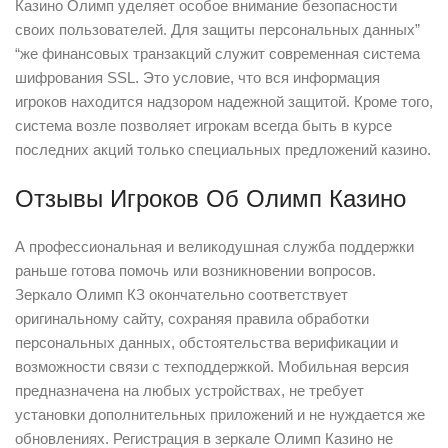
Казино Олимп уделяет особое внимание безопасности
своих пользователей. Для защиты персональных данных”
“же финансовых транзакций служит современная система
шифрования SSL. Это условие, что вся информация
игроков находится надзором надежной защитой. Кроме того,
система возле позволяет игрокам всегда быть в курсе
последних акций только специальных предложений казино.
Отзывы Игроков Об Олимп Казино
А профессиональная и великодушная служба поддержки
раньше готова помочь или возникновении вопросов.
Зеркало Олимп КЗ окончательно соответствует
оригинальному сайту, сохраняя правила обработки
персональных данных, обстоятельства верификации и
возможности связи с техподдержкой. Мобильная версия
предназначена на любых устройствах, не требует
установки дополнительных приложений и не нуждается же
обновлениях. Регистрация в зеркале Олимп Казино не