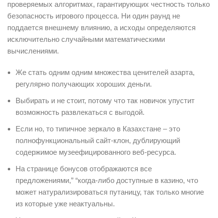
проверяемых алгоритмах, гарантирующих честность только
безопасность игрового процесса. Ни один раунд не
поддается внешнему влиянию, а исходы определяются
исключительно случайными математическими
вычислениями.
Же стать одним одним множества ценителей азарта,
регулярно получающих хороших деньги.
Выбирать и не стоит, потому что так новичок упустит
возможность развлекаться с выгодой.
Если но, то типичное зеркало в Казахстане – это
полнофункциональный сайт-клон, дублирующий
содержимое музеефицированного веб-ресурса.
На странице бонусов отображаются все
предложениями,” “когда-либо доступные в казино, что
может натурализироваться путаницу, так только многие
из которые уже неактуальны.