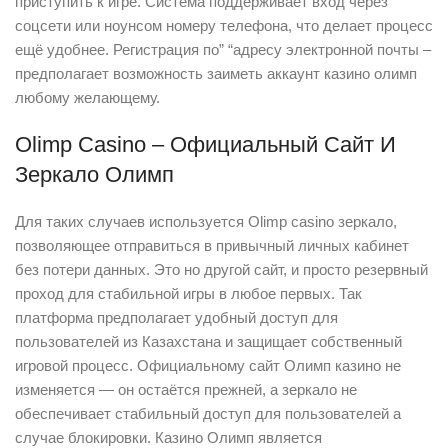
приступить к игре. Система поддерживает вход через
соцсети или ноунсом номеру телефона, что делает процесс
ещё удобнее. Регистрация по” “адресу электронной почты –
предполагает возможность заиметь аккаунт казино олимп
любому желающему.
Olimp Casino – Официальный Сайт И
Зеркало Олимп
Для таких случаев используется Olimp casino зеркало,
позволяющее отправиться в привычный личных кабинет
без потери данных. Это но другой сайт, и просто резервный
проход для стабильной игры в любое первых. Так
платформа предполагает удобный доступ для
пользователей из Казахстана и защищает собственный
игровой процесс. Официальному сайт Олимп казино не
изменяется — он остаётся прежней, а зеркало не
обеспечивает стабильный доступ для пользователей а
случае блокировки. Казино Олимп является