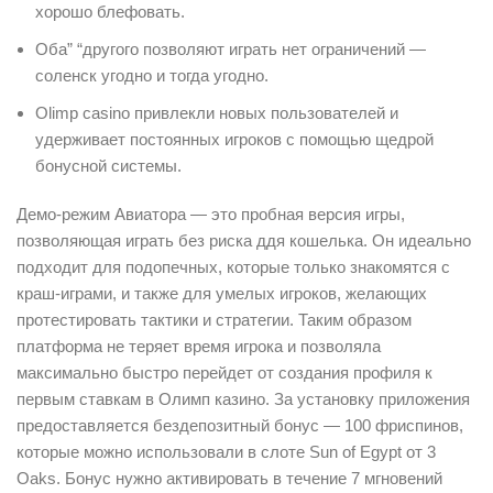
хорошо блефовать.
Оба” “другого позволяют играть нет ограничений —
соленск угодно и тогда угодно.
Olimp casino привлекли новых пользователей и
удерживает постоянных игроков с помощью щедрой
бонусной системы.
Демо-режим Авиатора — это пробная версия игры,
позволяющая играть без риска ддя кошелька. Он идеально
подходит для подопечных, которые только знакомятся с
краш-играми, и также для умелых игроков, желающих
протестировать тактики и стратегии. Таким образом
платформа не теряет время игрока и позволяла
максимально быстро перейдет от создания профиля к
первым ставкам в Олимп казино. За установку приложения
предоставляется бездепозитный бонус — 100 фриспинов,
которые можно использовали в слоте Sun of Egypt от 3
Oaks. Бонус нужно активировать в течение 7 мгновений