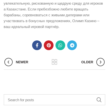
увлекательную, рискованную и щедрую среду для игроков
а Казахстане. Если пребезбожно любите вращать
барабаны, соревноваться с живыми дилерами или
участвовать в бонусных предложениях, Олимп Казино –
ваш идеальный игровой партнёр.
NEWER
OLDER