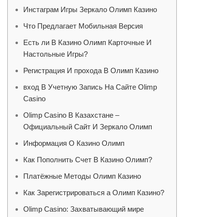
Инстаграм Игры Зеркало Олимп Казино
Что Предлагает Мобильная Версия
Есть ли В Казино Олимп Карточные И
Настольные Игры?
Регистрация И прохода В Олимп Казино
вход В Учетную Запись На Сайте Olimp
Casino
Olimp Casino В Казахстане –
Официальный Сайт И Зеркало Олимп
Информация О Казино Олимп
Как Пополнить Счет В Казино Олимп?
Платёжные Методы Олимп Казино
Как Зарегистрироваться а Олимп Казино?
Olimp Casino: Захватывающий мире