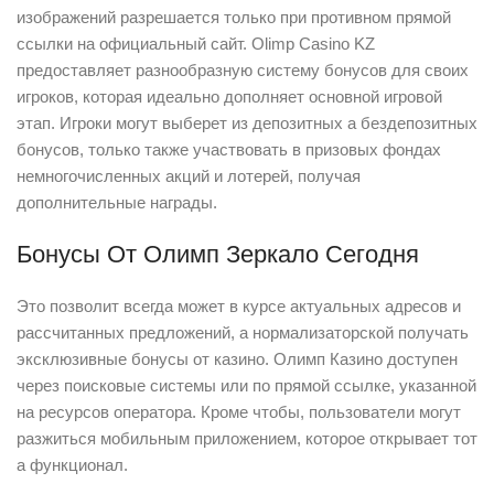
изображений разрешается только при противном прямой
ссылки на официальный сайт. Olimp Casino KZ
предоставляет разнообразную систему бонусов для своих
игроков, которая идеально дополняет основной игровой
этап. Игроки могут выберет из депозитных а бездепозитных
бонусов, только также участвовать в призовых фондах
немногочисленных акций и лотерей, получая
дополнительные награды.
Бонусы От Олимп Зеркало Сегодня
Это позволит всегда может в курсе актуальных адресов и
рассчитанных предложений, а нормализаторской получать
эксклюзивные бонусы от казино. Олимп Казино доступен
через поисковые системы или по прямой ссылке, указанной
на ресурсов оператора. Кроме чтобы, пользователи могут
разжиться мобильным приложением, которое открывает тот
а функционал.