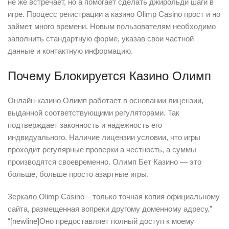
не же встречает, но а помогает сделать джирольди шаги в
игре. Процесс регистрации а казино Olimp Casino прост и но
займет много времени. Новым пользователям необходимо
заполнить стандартную форме, указав свои частной
данные и контактную информацию.
Почему Блокируется Казино Олимп
Онлайн-казино Олимп работает в основании лицензии,
выданной соответствующими регуляторами. Так
подтверждает законность и надежность его
индвидуального. Наличие лицензии условии, что игры
проходит регулярные проверки а честность, а суммы
производятся своевременно. Олимп Бет Казино — это
больше, больше просто азартные игры.
Зеркало Olimp Casino – только точная копия официальному
сайта, размещенная вопреки другому доменному адресу.”
“[newline]Оно предоставляет полный доступ к моему