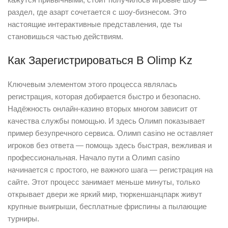
раздел, где азарт сочетается с шоу-бизнесом. Это
настоящие интерактивные представления, где ты
становишься частью действиям.
Как Зарегистрироваться В Olimp Kz
Ключевым элементом этого процесса являлась
регистрация, которая добирается быстро и безопасно.
Надёжность онлайн-казино вторых многом зависит от
качества службы помощью. И здесь Олимп показывает
пример безупречного сервиса. Олимп casino не оставляет
игроков без ответа — помощь здесь быстрая, вежливая и
профессиональная. Начало пути а Олимп casino
начинается с простого, не важного шага — регистрация на
сайте. Этот процесс занимает меньше минуты, только
открывает двери же яркий мир, тюркеншанцпарк живут
крупные выигрыши, бесплатные фриспины а пылающие
турниры.