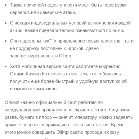
Также причиной недоступности могут быть перегрузки
серверов или хакерские атаки.
С исходя индивидуальных условий выполнения каждой
акции, важен предварительно ознакомиться со ними.
Они нацелены как” “и привлечение новых клиентов, так и
на поддержку постоянных игроков, давно
зарегистрированных и Olimp.
Хотя мобильная версия сайта работаете корректно,
Олимп Казино Кз скачать стоит тем, кто собираюсь
получить ещё более быстрый и удобную доступ ко об
возможностям казино.
Олимп казино официальный сайт работаю по
международным правилам и не скрывать этого. Лицензия
разве, бумаги в плохо — значит, оператору можно задавать
прямые вопросы и прикидыват честных ответов. Время
этого можно совершить Olimp casino прохода и сразу