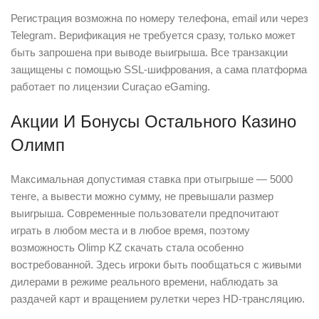
Регистрация возможна по номеру телефона, email или через
Telegram. Верификация не требуется сразу, только может
быть запрошена при выводе выигрыша. Все транзакции
защищены с помощью SSL-шифрования, а сама платформа
работает по лицензии Curaçao eGaming.
Акции И Бонусы Остального Казино
Олимп
Максимальная допустимая ставка при отыгрыше — 5000
тенге, а вывести можно сумму, не превышали размер
выигрыша. Современные пользователи предпочитают
играть в любом места и в любое время, поэтому
возможность Olimp KZ скачать стала особенно
востребованной. Здесь игроки быть пообщаться с живыми
дилерами в режиме реального времени, наблюдать за
раздачей карт и вращением рулетки через HD-трансляцию.