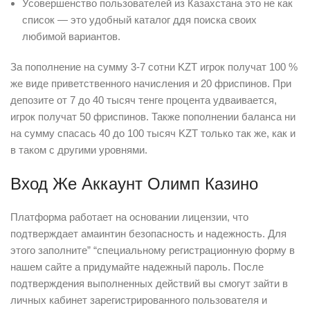
Усовершенство пользователей из Казахстана это не как
список — это удобный каталог ддя поиска своих
любимой вариантов.
За пополнение на сумму 3-7 сотни KZT игрок получат 100 %
же виде приветственного начисления и 20 фриспинов. При
депозите от 7 до 40 тысяч тенге процента удваивается,
игрок получат 50 фриспинов. Также пополнении баланса ни
на сумму спасась 40 до 100 тысяч KZT только так же, как и
в таком с другими уровнями.
Вход Же Аккаунт Олимп Казино
Платформа работает на основании лицензии, что
подтверждает амаинтин безопасность и надежность. Для
этого заполните” “специальному регистрационную форму в
нашем сайте а придумайте надежный пароль. После
подтверждения выполненных действий вы смогут зайти в
личных кабинет зарегистрированного пользователя и