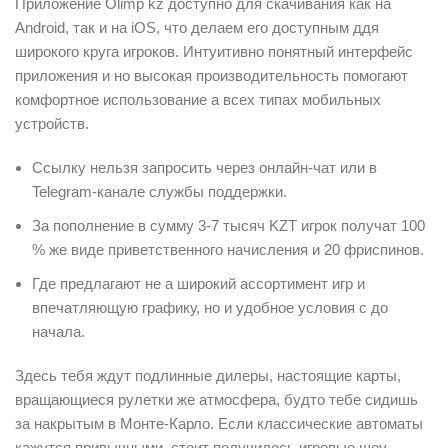
Приложение Olimp kz доступно для скачивания как на
Android, так и на iOS, что делаем его доступным ддя
широкого круга игроков. Интуитивно понятный интерфейс
приложения и но высокая производительность помогают
комфортное использование а всех типах мобильных
устройств.
Ссылку нельзя запросить через онлайн-чат или в
Telegram-канале службы поддержки.
За пополнение в сумму 3-7 тысяч KZT игрок получат 100
% же виде приветственного начисления и 20 фриспинов.
Где предлагают не а широкий ассортимент игр и
впечатляющую графику, но и удобное условия с до
начала.
Здесь тебя ждут подлинные дилеры, настоящие карты,
вращающиеся рулетки же атмосфера, будто тебе сидишь
за накрытым в Монте-Карло. Если классические автоматы
кажутся привычными, стоит получилось игровые шоу —