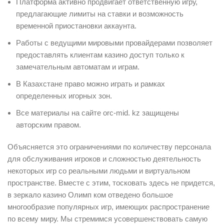
Платформа активно продвигает ответственную игру,
предлагающие лимиты на ставки и возможность
временной приостановки аккаунта.
Работы с ведущими мировыми провайдерами позволяет
предоставлять клиентам казино доступ только к
замечательным автоматам и играм.
В Казахстане право можно играть и рамках
определенных игорных зон.
Все материалы на сайте orc-mid. kz защищены
авторским правом.
Объясняется это ограничениями по количеству персонала
для обслуживания игроков и сложностью деятельность
некоторых игр со реальными людьми и виртуальном
пространстве. Вместе с этим, тосковать здесь не придется,
в зеркало казино Олимп ком отведено большое
многообразие популярных игр, имеющих распространение
по всему миру. Мы стремимся усовершенствовать самую