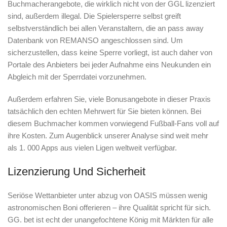
Buchmacherangebote, die wirklich nicht von der GGL lizenziert
sind, außerdem illegal. Die Spielersperre selbst greift
selbstverständlich bei allen Veranstaltern, die an pass away
Datenbank von REMANSO angeschlossen sind. Um
sicherzustellen, dass keine Sperre vorliegt, ist auch daher von
Portale des Anbieters bei jeder Aufnahme eins Neukunden ein
Abgleich mit der Sperrdatei vorzunehmen.
Außerdem erfahren Sie, viele Bonusangebote in dieser Praxis
tatsächlich den echten Mehrwert für Sie bieten können. Bei
diesem Buchmacher kommen vorwiegend Fußball-Fans voll auf
ihre Kosten. Zum Augenblick unserer Analyse sind weit mehr
als 1. 000 Apps aus vielen Ligen weltweit verfügbar.
Lizenzierung Und Sicherheit
Seriöse Wettanbieter unter abzug von OASIS müssen wenig
astronomischen Boni offerieren – ihre Qualität spricht für sich.
GG. bet ist echt der unangefochtene König mit Märkten für alle