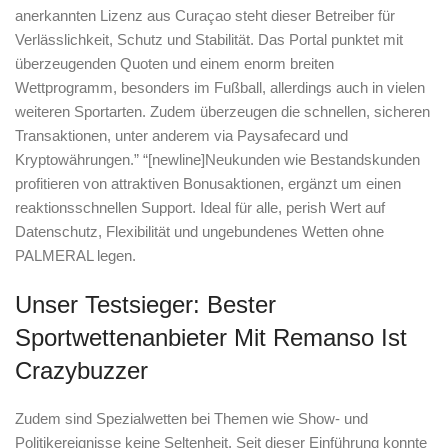
anerkannten Lizenz aus Curaçao steht dieser Betreiber für
Verlässlichkeit, Schutz und Stabilität. Das Portal punktet mit
überzeugenden Quoten und einem enorm breiten
Wettprogramm, besonders im Fußball, allerdings auch in vielen
weiteren Sportarten. Zudem überzeugen die schnellen, sicheren
Transaktionen, unter anderem via Paysafecard und
Kryptowährungen.” “[newline]Neukunden wie Bestandskunden
profitieren von attraktiven Bonusaktionen, ergänzt um einen
reaktionsschnellen Support. Ideal für alle, perish Wert auf
Datenschutz, Flexibilität und ungebundenes Wetten ohne
PALMERAL legen.
Unser Testsieger: Bester
Sportwettenanbieter Mit Remanso Ist
Crazybuzzer
Zudem sind Spezialwetten bei Themen wie Show- und
Politikereignisse keine Seltenheit. Seit dieser Einführung konnte