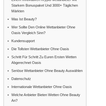
Starkem Bonuspaket Und 3000+ Täglichen
Märkten
Was Ist Beauty?
Wer Sollte Den Online Wettanbieter Ohne
Oasis Vergleich Sinn?
Kundensupport
Die Tollsten Wettanbieter Ohne Oasis
Schritt Für Schritt Zu Euren Ersten Wetten
Abgerechnet Oasis
Seriöse Wettanbieter Ohne Beauty Auswählen
Datenschutz
Internationale Wettanbieter Ohne Oasis
Welche Anbieter Bieten Wetten Ohne Beauty
An?