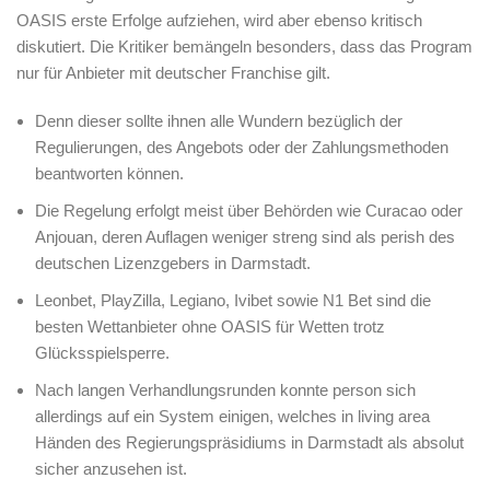
OASIS erste Erfolge aufziehen, wird aber ebenso kritisch
diskutiert. Die Kritiker bemängeln besonders, dass das Program
nur für Anbieter mit deutscher Franchise gilt.
Denn dieser sollte ihnen alle Wundern bezüglich der
Regulierungen, des Angebots oder der Zahlungsmethoden
beantworten können.
Die Regelung erfolgt meist über Behörden wie Curacao oder
Anjouan, deren Auflagen weniger streng sind als perish des
deutschen Lizenzgebers in Darmstadt.
Leonbet, PlayZilla, Legiano, Ivibet sowie N1 Bet sind die
besten Wettanbieter ohne OASIS für Wetten trotz
Glücksspielsperre.
Nach langen Verhandlungsrunden konnte person sich
allerdings auf ein System einigen, welches in living area
Händen des Regierungspräsidiums in Darmstadt als absolut
sicher anzusehen ist.