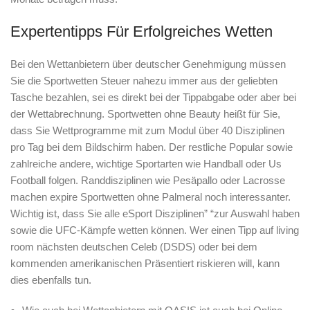
Expertentipps Für Erfolgreiches Wetten
Bei den Wettanbietern über deutscher Genehmigung müssen
Sie die Sportwetten Steuer nahezu immer aus der geliebten
Tasche bezahlen, sei es direkt bei der Tippabgabe oder aber bei
der Wettabrechnung. Sportwetten ohne Beauty heißt für Sie,
dass Sie Wettprogramme mit zum Modul über 40 Disziplinen
pro Tag bei dem Bildschirm haben. Der restliche Popular sowie
zahlreiche andere, wichtige Sportarten wie Handball oder Us
Football folgen. Randdisziplinen wie Pesäpallo oder Lacrosse
machen expire Sportwetten ohne Palmeral noch interessanter.
Wichtig ist, dass Sie alle eSport Disziplinen” “zur Auswahl haben
sowie die UFC-Kämpfe wetten können. Wer einen Tipp auf living
room nächsten deutschen Celeb (DSDS) oder bei dem
kommenden amerikanischen Präsentiert riskieren will, kann
dies ebenfalls tun.