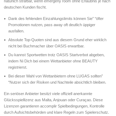
natürlich strafbar, wenn emergeny room ohne Erlaubnis je nach
deutschen Kunden fischt.
Dank des fehlenden Einzahlungslimits können Sie” “öfter
Promotionen nutzen, pass away oft deutlich üppiger
ausfallen.
Absolute Top-Quoten sind aus diesem Grund eher wirklich
nicht bei Buchmacher über OASIS erwartbar.
Du kannst Sportwetten trotz OASIS Startverbot abgeben,
indem Ni Dich bei einem Wettanbieter ohne BEAUTY
registrierst.
Bei dieser Wahl von Wettanbietern ohne LUGAS sollten”
“Nutzer sich der Risiken und Nachteile absichtlich bleiben.
Ein seriöser Anbieter besitzt viele offiziell anerkannte
Glücksspiellizenz aus Malta, Anjouan oder Curaçao. Diese
Lizenzen garantieren accomplir Spielbedingungen, Kontrolle
durch Aufsichtsbehörden und klare Regeln zum Spielerschutz.