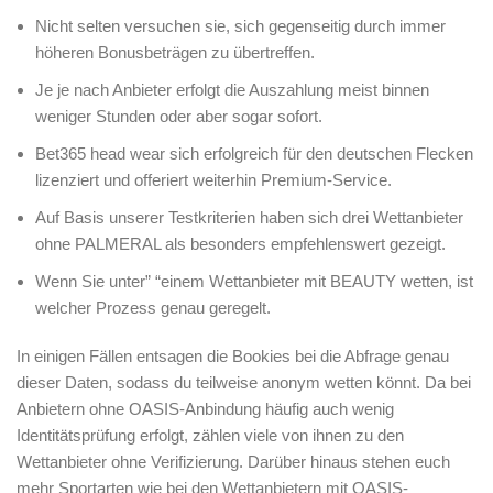
Nicht selten versuchen sie, sich gegenseitig durch immer
höheren Bonusbeträgen zu übertreffen.
Je je nach Anbieter erfolgt die Auszahlung meist binnen
weniger Stunden oder aber sogar sofort.
Bet365 head wear sich erfolgreich für den deutschen Flecken
lizenziert und offeriert weiterhin Premium-Service.
Auf Basis unserer Testkriterien haben sich drei Wettanbieter
ohne PALMERAL als besonders empfehlenswert gezeigt.
Wenn Sie unter” “einem Wettanbieter mit BEAUTY wetten, ist
welcher Prozess genau geregelt.
In einigen Fällen entsagen die Bookies bei die Abfrage genau
dieser Daten, sodass du teilweise anonym wetten könnt. Da bei
Anbietern ohne OASIS-Anbindung häufig auch wenig
Identitätsprüfung erfolgt, zählen viele von ihnen zu den
Wettanbieter ohne Verifizierung. Darüber hinaus stehen euch
mehr Sportarten wie bei den Wettanbietern mit OASIS-