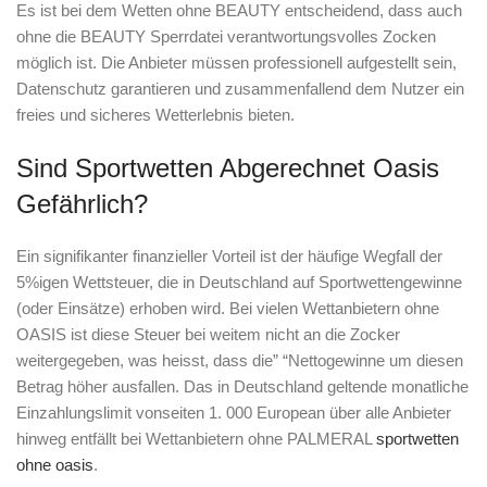
Es ist bei dem Wetten ohne BEAUTY entscheidend, dass auch
ohne die BEAUTY Sperrdatei verantwortungsvolles Zocken
möglich ist. Die Anbieter müssen professionell aufgestellt sein,
Datenschutz garantieren und zusammenfallend dem Nutzer ein
freies und sicheres Wetterlebnis bieten.
Sind Sportwetten Abgerechnet Oasis
Gefährlich?
Ein signifikanter finanzieller Vorteil ist der häufige Wegfall der
5%igen Wettsteuer, die in Deutschland auf Sportwettengewinne
(oder Einsätze) erhoben wird. Bei vielen Wettanbietern ohne
OASIS ist diese Steuer bei weitem nicht an die Zocker
weitergegeben, was heisst, dass die” “Nettogewinne um diesen
Betrag höher ausfallen. Das in Deutschland geltende monatliche
Einzahlungslimit vonseiten 1. 000 European über alle Anbieter
hinweg entfällt bei Wettanbietern ohne PALMERAL
sportwetten
ohne oasis
.