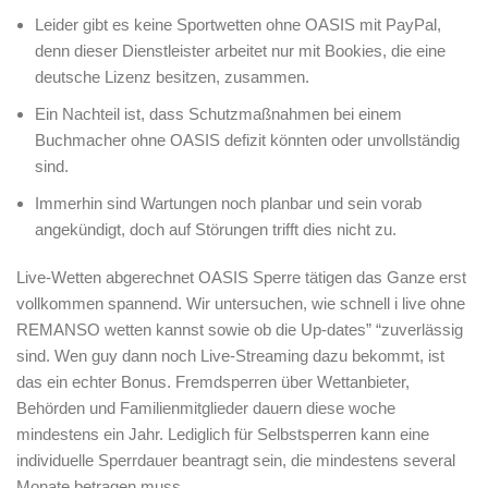
Leider gibt es keine Sportwetten ohne OASIS mit PayPal,
denn dieser Dienstleister arbeitet nur mit Bookies, die eine
deutsche Lizenz besitzen, zusammen.
Ein Nachteil ist, dass Schutzmaßnahmen bei einem
Buchmacher ohne OASIS defizit könnten oder unvollständig
sind.
Immerhin sind Wartungen noch planbar und sein vorab
angekündigt, doch auf Störungen trifft dies nicht zu.
Live-Wetten abgerechnet OASIS Sperre tätigen das Ganze erst
vollkommen spannend. Wir untersuchen, wie schnell i live ohne
REMANSO wetten kannst sowie ob die Up-dates” “zuverlässig
sind. Wen guy dann noch Live-Streaming dazu bekommt, ist
das ein echter Bonus. Fremdsperren über Wettanbieter,
Behörden und Familienmitglieder dauern diese woche
mindestens ein Jahr. Lediglich für Selbstsperren kann eine
individuelle Sperrdauer beantragt sein, die mindestens several
Monate betragen muss.