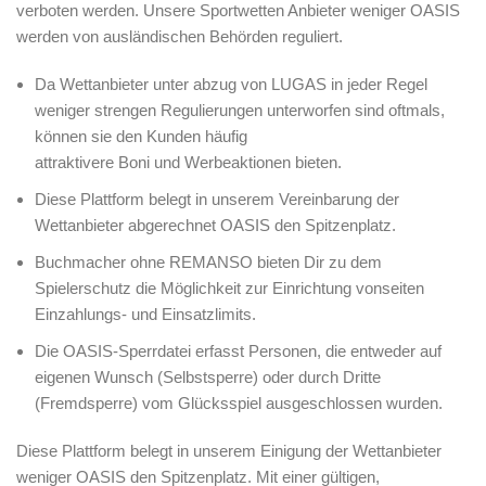
verboten werden. Unsere Sportwetten Anbieter weniger OASIS
werden von ausländischen Behörden reguliert.
Da Wettanbieter unter abzug von LUGAS in jeder Regel
weniger strengen Regulierungen unterworfen sind oftmals,
können sie den Kunden häufig
attraktivere Boni und Werbeaktionen bieten.
Diese Plattform belegt in unserem Vereinbarung der
Wettanbieter abgerechnet OASIS den Spitzenplatz.
Buchmacher ohne REMANSO bieten Dir zu dem
Spielerschutz die Möglichkeit zur Einrichtung vonseiten
Einzahlungs- und Einsatzlimits.
Die OASIS-Sperrdatei erfasst Personen, die entweder auf
eigenen Wunsch (Selbstsperre) oder durch Dritte
(Fremdsperre) vom Glücksspiel ausgeschlossen wurden.
Diese Plattform belegt in unserem Einigung der Wettanbieter
weniger OASIS den Spitzenplatz. Mit einer gültigen,