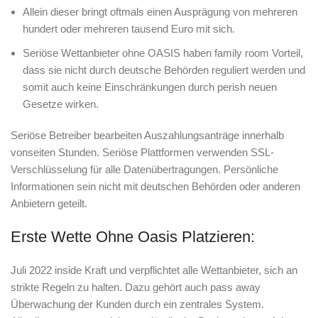
Allein dieser bringt oftmals einen Ausprägung von mehreren
hundert oder mehreren tausend Euro mit sich.
Seriöse Wettanbieter ohne OASIS haben family room Vorteil,
dass sie nicht durch deutsche Behörden reguliert werden und
somit auch keine Einschränkungen durch perish neuen
Gesetze wirken.
Seriöse Betreiber bearbeiten Auszahlungsanträge innerhalb
vonseiten Stunden. Seriöse Plattformen verwenden SSL-
Verschlüsselung für alle Datenübertragungen. Persönliche
Informationen sein nicht mit deutschen Behörden oder anderen
Anbietern geteilt.
Erste Wette Ohne Oasis Platzieren:
Juli 2022 inside Kraft und verpflichtet alle Wettanbieter, sich an
strikte Regeln zu halten. Dazu gehört auch pass away
Überwachung der Kunden durch ein zentrales System.