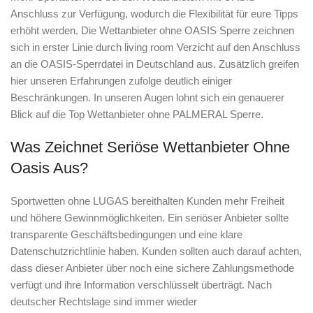
Anschluss zur Verfügung, wodurch die Flexibilität für eure Tipps
erhöht werden. Die Wettanbieter ohne OASIS Sperre zeichnen
sich in erster Linie durch living room Verzicht auf den Anschluss
an die OASIS-Sperrdatei in Deutschland aus. Zusätzlich greifen
hier unseren Erfahrungen zufolge deutlich einiger
Beschränkungen. In unseren Augen lohnt sich ein genauerer
Blick auf die Top Wettanbieter ohne PALMERAL Sperre.
Was Zeichnet Seriöse Wettanbieter Ohne
Oasis Aus?
Sportwetten ohne LUGAS bereithalten Kunden mehr Freiheit
und höhere Gewinnmöglichkeiten. Ein seriöser Anbieter sollte
transparente Geschäftsbedingungen und eine klare
Datenschutzrichtlinie haben. Kunden sollten auch darauf achten,
dass dieser Anbieter über noch eine sichere Zahlungsmethode
verfügt und ihre Information verschlüsselt überträgt. Nach
deutscher Rechtslage sind immer wieder