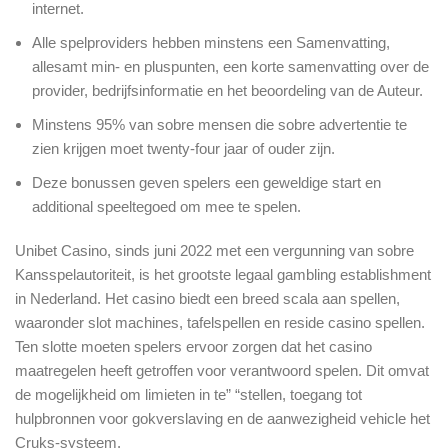
internet.
Alle spelproviders hebben minstens een Samenvatting,
allesamt min- en pluspunten, een korte samenvatting over de
provider, bedrijfsinformatie en het beoordeling van de Auteur.
Minstens 95% van sobre mensen die sobre advertentie te
zien krijgen moet twenty-four jaar of ouder zijn.
Deze bonussen geven spelers een geweldige start en
additional speeltegoed om mee te spelen.
Unibet Casino, sinds juni 2022 met een vergunning van sobre
Kansspelautoriteit, is het grootste legaal gambling establishment
in Nederland. Het casino biedt een breed scala aan spellen,
waaronder slot machines, tafelspellen en reside casino spellen.
Ten slotte moeten spelers ervoor zorgen dat het casino
maatregelen heeft getroffen voor verantwoord spelen. Dit omvat
de mogelijkheid om limieten in te” “stellen, toegang tot
hulpbronnen voor gokverslaving en de aanwezigheid vehicle het
Cruks-systeem.