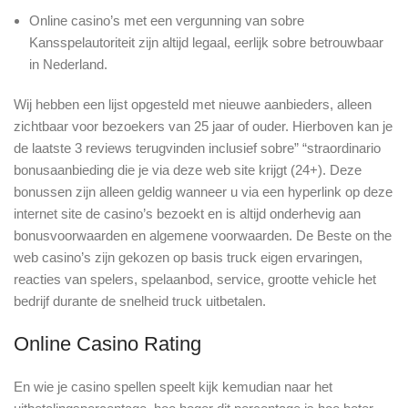
Online casino’s met een vergunning van sobre
Kansspelautoriteit zijn altijd legaal, eerlijk sobre betrouwbaar
in Nederland.
Wij hebben een lijst opgesteld met nieuwe aanbieders, alleen
zichtbaar voor bezoekers van 25 jaar of ouder. Hierboven kan je
de laatste 3 reviews terugvinden inclusief sobre” “straordinario
bonusaanbieding die je via deze web site krijgt (24+). Deze
bonussen zijn alleen geldig wanneer u via een hyperlink op deze
internet site de casino’s bezoekt en is altijd onderhevig aan
bonusvoorwaarden en algemene voorwaarden. De Beste on the
web casino’s zijn gekozen op basis truck eigen ervaringen,
reacties van spelers, spelaanbod, service, grootte vehicle het
bedrijf durante de snelheid truck uitbetalen.
Online Casino Rating
En wie je casino spellen speelt kijk kemudian naar het