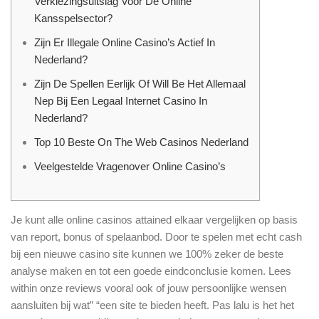
Verkiezingsuitslag Voor De Online
Kansspelsector?
Zijn Er Illegale Online Casino’s Actief In
Nederland?
Zijn De Spellen Eerlijk Of Will Be Het Allemaal
Nep Bij Een Legaal Internet Casino In
Nederland?
Top 10 Beste On The Web Casinos Nederland
Veelgestelde Vragenover Online Casino’s
Je kunt alle online casinos attained elkaar vergelijken op basis
van report, bonus of spelaanbod. Door te spelen met echt cash
bij een nieuwe casino site kunnen we 100% zeker de beste
analyse maken en tot een goede eindconclusie komen. Lees
within onze reviews vooral ook of jouw persoonlijke wensen
aansluiten bij wat” “een site te bieden heeft. Pas lalu is het het