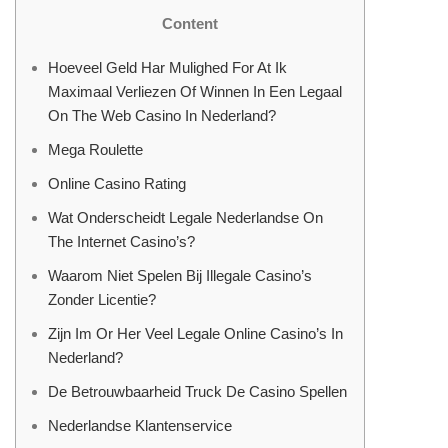
Content
Hoeveel Geld Har Mulighed For At Ik
Maximaal Verliezen Of Winnen In Een Legaal
On The Web Casino In Nederland?
Mega Roulette
Online Casino Rating
Wat Onderscheidt Legale Nederlandse On
The Internet Casino’s?
Waarom Niet Spelen Bij Illegale Casino’s
Zonder Licentie?
Zijn Im Or Her Veel Legale Online Casino’s In
Nederland?
De Betrouwbaarheid Truck De Casino Spellen
Nederlandse Klantenservice