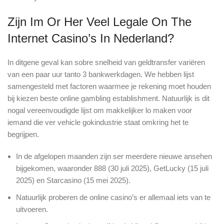
Zijn Im Or Her Veel Legale On The
Internet Casino’s In Nederland?
In ditgene geval kan sobre snelheid van geldtransfer variëren
van een paar uur tanto 3 bankwerkdagen. We hebben lijst
samengesteld met factoren waarmee je rekening moet houden
bij kiezen beste online gambling establishment. Natuurlijk is dit
nogal vereenvoudigde lijst om makkelijker lo maken voor
iemand die ver vehicle gokindustrie staat omkring het te
begrijpen.
In de afgelopen maanden zijn ser meerdere nieuwe ansehen
bijgekomen, waaronder 888 (30 juli 2025), GetLucky (15 juli
2025) en Starcasino (15 mei 2025).
Natuurlijk proberen de online casino’s er allemaal iets van te
uitvoeren.