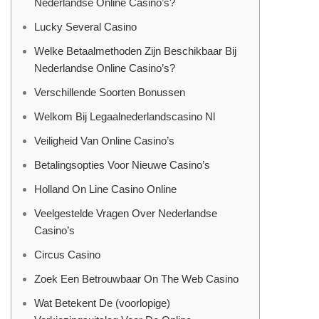
Nederlandse Online Casino’s?
Lucky Several Casino
Welke Betaalmethoden Zijn Beschikbaar Bij
Nederlandse Online Casino’s?
Verschillende Soorten Bonussen
Welkom Bij Legaalnederlandscasino Nl
Veiligheid Van Online Casino’s
Betalingsopties Voor Nieuwe Casino’s
Holland On Line Casino Online
Veelgestelde Vragen Over Nederlandse
Casino’s
Circus Casino
Zoek Een Betrouwbaar On The Web Casino
Wat Betekent De (voorlopige)