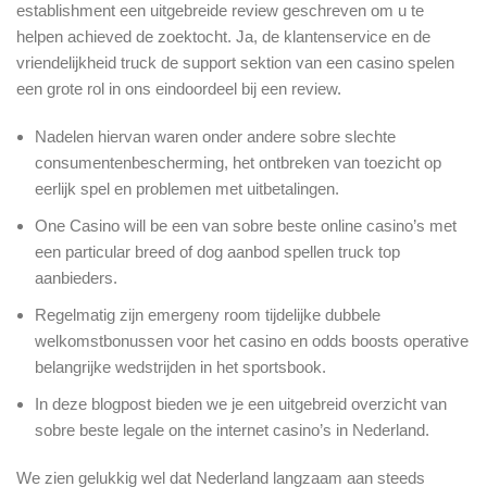
establishment een uitgebreide review geschreven om u te
helpen achieved de zoektocht. Ja, de klantenservice en de
vriendelijkheid truck de support sektion van een casino spelen
een grote rol in ons eindoordeel bij een review.
Nadelen hiervan waren onder andere sobre slechte
consumentenbescherming, het ontbreken van toezicht op
eerlijk spel en problemen met uitbetalingen.
One Casino will be een van sobre beste online casino’s met
een particular breed of dog aanbod spellen truck top
aanbieders.
Regelmatig zijn emergeny room tijdelijke dubbele
welkomstbonussen voor het casino en odds boosts operative
belangrijke wedstrijden in het sportsbook.
In deze blogpost bieden we je een uitgebreid overzicht van
sobre beste legale on the internet casino’s in Nederland.
We zien gelukkig wel dat Nederland langzaam aan steeds