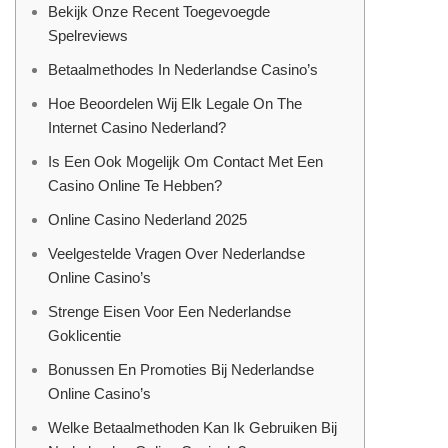
Bekijk Onze Recent Toegevoegde
Spelreviews
Betaalmethodes In Nederlandse Casino’s
Hoe Beoordelen Wij Elk Legale On The
Internet Casino Nederland?
Is Een Ook Mogelijk Om Contact Met Een
Casino Online Te Hebben?
Online Casino Nederland 2025
Veelgestelde Vragen Over Nederlandse
Online Casino’s
Strenge Eisen Voor Een Nederlandse
Goklicentie
Bonussen En Promoties Bij Nederlandse
Online Casino’s
Welke Betaalmethoden Kan Ik Gebruiken Bij