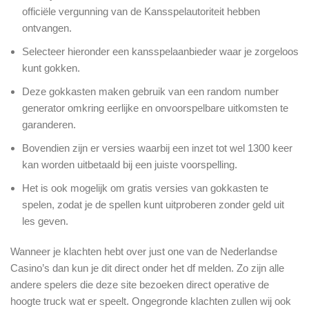
officiële vergunning van de Kansspelautoriteit hebben
ontvangen.
Selecteer hieronder een kansspelaanbieder waar je zorgeloos
kunt gokken.
Deze gokkasten maken gebruik van een random number
generator omkring eerlijke en onvoorspelbare uitkomsten te
garanderen.
Bovendien zijn er versies waarbij een inzet tot wel 1300 keer
kan worden uitbetaald bij een juiste voorspelling.
Het is ook mogelijk om gratis versies van gokkasten te
spelen, zodat je de spellen kunt uitproberen zonder geld uit
les geven.
Wanneer je klachten hebt over just one van de Nederlandse
Casino’s dan kun je dit direct onder het df melden. Zo zijn alle
andere spelers die deze site bezoeken direct operative de
hoogte truck wat er speelt. Ongegronde klachten zullen wij ook