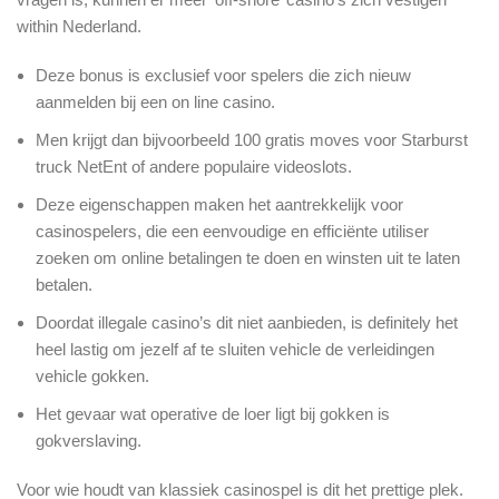
within Nederland.
Deze bonus is exclusief voor spelers die zich nieuw
aanmelden bij een on line casino.
Men krijgt dan bijvoorbeeld 100 gratis moves voor Starburst
truck NetEnt of andere populaire videoslots.
Deze eigenschappen maken het aantrekkelijk voor
casinospelers, die een eenvoudige en efficiënte utiliser
zoeken om online betalingen te doen en winsten uit te laten
betalen.
Doordat illegale casino’s dit niet aanbieden, is definitely het
heel lastig om jezelf af te sluiten vehicle de verleidingen
vehicle gokken.
Het gevaar wat operative de loer ligt bij gokken is
gokverslaving.
Voor wie houdt van klassiek casinospel is dit het prettige plek.