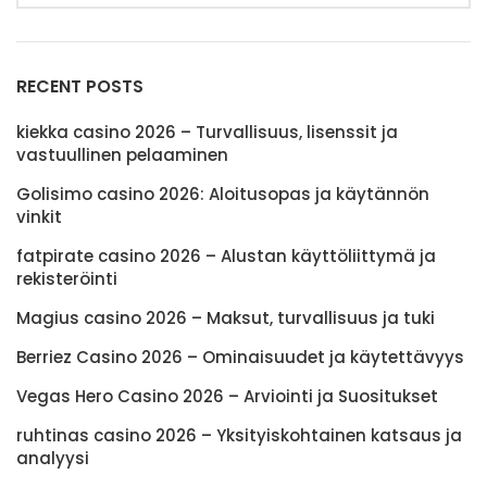
RECENT POSTS
kiekka casino 2026 – Turvallisuus, lisenssit ja
vastuullinen pelaaminen
Golisimo casino 2026: Aloitusopas ja käytännön
vinkit
fatpirate casino 2026 – Alustan käyttöliittymä ja
rekisteröinti
Magius casino 2026 – Maksut, turvallisuus ja tuki
Berriez Casino 2026 – Ominaisuudet ja käytettävyys
Vegas Hero Casino 2026 – Arviointi ja Suositukset
ruhtinas casino 2026 – Yksityiskohtainen katsaus ja
analyysi