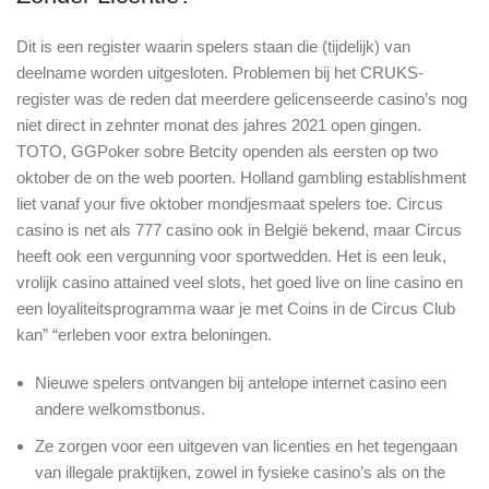
Dit is een register waarin spelers staan die (tijdelijk) van
deelname worden uitgesloten. Problemen bij het CRUKS-
register was de reden dat meerdere gelicenseerde casino’s nog
niet direct in zehnter monat des jahres 2021 open gingen.
TOTO, GGPoker sobre Betcity openden als eersten op two
oktober de on the web poorten. Holland gambling establishment
liet vanaf your five oktober mondjesmaat spelers toe. Circus
casino is net als 777 casino ook in België bekend, maar Circus
heeft ook een vergunning voor sportwedden. Het is een leuk,
vrolijk casino attained veel slots, het goed live on line casino en
een loyaliteitsprogramma waar je met Coins in de Circus Club
kan” “erleben voor extra beloningen.
Nieuwe spelers ontvangen bij antelope internet casino een
andere welkomstbonus.
Ze zorgen voor een uitgeven van licenties en het tegengaan
van illegale praktijken, zowel in fysieke casino’s als on the