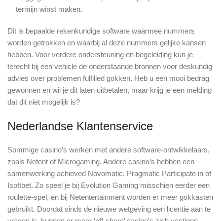
termijn winst maken.
Dit is bepaalde rekenkundige software waarmee nummers
worden getrokken en waarbij al deze nummers gelijke kansen
hebben. Voor verdere ondersteuning en begeleiding kun je
terecht bij een vehicle de onderstaande bronnen voor deskundig
advies over problemen fulfilled gokken. Heb u een mooi bedrag
gewonnen en wil je dit laten uitbetalen, maar krijg je een melding
dat dit niet mogelijk is?
Nederlandse Klantenservice
Sommige casino’s werken met andere software-ontwikkelaars,
zoals Netent of Microgaming. Andere casino’s hebben een
samenwerking achieved Novomatic, Pragmatic Participate in of
Isoftbet. Zo speel je bij Evolution Gaming misschien eerder een
roulette-spel, en bij Netentertainment worden er meer gokkasten
gebruikt. Doordat sinds de nieuwe wetgeving een licentie aan te
vragen is, kunnen er meer ‘off-shore’ casino’s zich vestigen