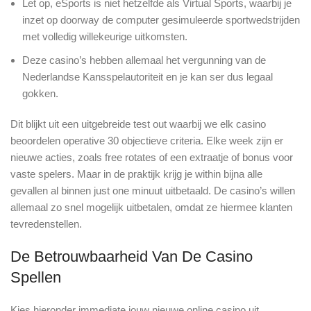
Let op, eSports is niet hetzelfde als Virtual Sports, waarbij je
inzet op doorway de computer gesimuleerde sportwedstrijden
met volledig willekeurige uitkomsten.
Deze casino’s hebben allemaal het vergunning van de
Nederlandse Kansspelautoriteit en je kan ser dus legaal
gokken.
Dit blijkt uit een uitgebreide test out waarbij we elk casino
beoordelen operative 30 objectieve criteria. Elke week zijn er
nieuwe acties, zoals free rotates of een extraatje of bonus voor
vaste spelers. Maar in de praktijk krijg je within bijna alle
gevallen al binnen just one minuut uitbetaald. De casino’s willen
allemaal zo snel mogelijk uitbetalen, omdat ze hiermee klanten
tevredenstellen.
De Betrouwbaarheid Van De Casino
Spellen
Kies hieronder immediate jouw nieuwe online casino uit,