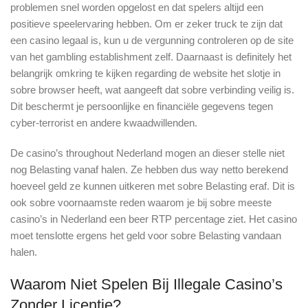
problemen snel worden opgelost en dat spelers altijd een
positieve speelervaring hebben. Om er zeker truck te zijn dat
een casino legaal is, kun u de vergunning controleren op de site
van het gambling establishment zelf. Daarnaast is definitely het
belangrijk omkring te kijken regarding de website het slotje in
sobre browser heeft, wat aangeeft dat sobre verbinding veilig is.
Dit beschermt je persoonlijke en financiële gegevens tegen
cyber-terrorist en andere kwaadwillenden.
De casino’s throughout Nederland mogen an dieser stelle niet
nog Belasting vanaf halen. Ze hebben dus way netto berekend
hoeveel geld ze kunnen uitkeren met sobre Belasting eraf. Dit is
ook sobre voornaamste reden waarom je bij sobre meeste
casino’s in Nederland een beer RTP percentage ziet. Het casino
moet tenslotte ergens het geld voor sobre Belasting vandaan
halen.
Waarom Niet Spelen Bij Illegale Casino’s
Zonder Licentie?