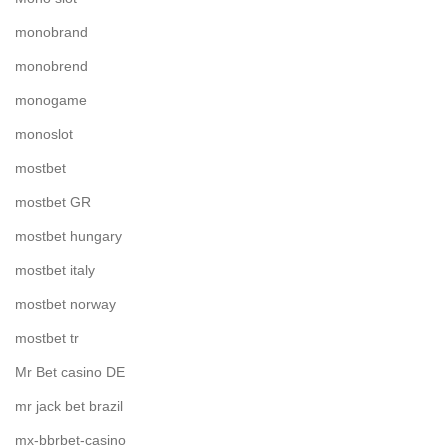
monobrand
monobrend
monogame
monoslot
mostbet
mostbet GR
mostbet hungary
mostbet italy
mostbet norway
mostbet tr
Mr Bet casino DE
mr jack bet brazil
mx-bbrbet-casino