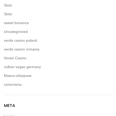
Slots
Slots`
sweet bonanza
Uncategorized
verde casino poland
verde casino romania
Vovan Casino
vulkan vegas germany
Макси-обзорник
сателлиты
META