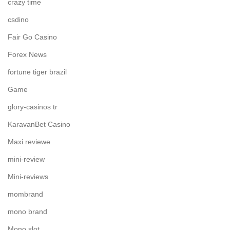
crazy time
csdino
Fair Go Casino
Forex News
fortune tiger brazil
Game
glory-casinos tr
KaravanBet Casino
Maxi reviewe
mini-review
Mini-reviews
mombrand
mono brand
Mono slot