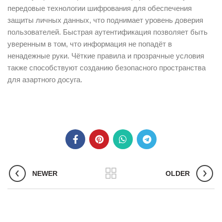
передовые технологии шифрования для обеспечения
защиты личных данных, что поднимает уровень доверия
пользователей. Быстрая аутентификация позволяет быть
уверенным в том, что информация не попадёт в
ненадежные руки. Чёткие правила и прозрачные условия
также способствуют созданию безопасного пространства
для азартного досуга.
NEWER
OLDER