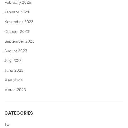
February 2025
January 2024
November 2023
October 2023
September 2023
August 2023
July 2023
June 2023
May 2023
March 2023
CATEGORIES
1w