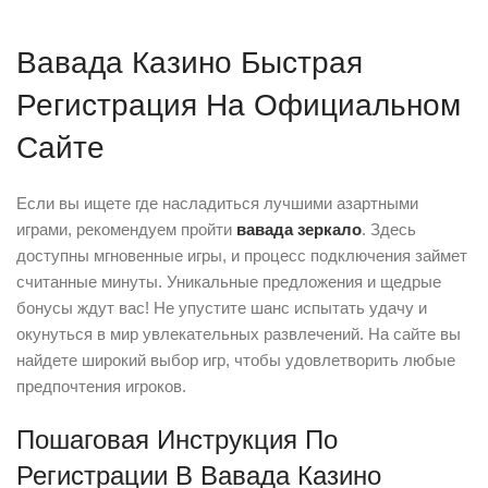
Вавада Казино Быстрая
Регистрация На Официальном
Сайте
Если вы ищете где насладиться лучшими азартными
играми, рекомендуем пройти
вавада зеркало
. Здесь
доступны мгновенные игры, и процесс подключения займет
считанные минуты. Уникальные предложения и щедрые
бонусы ждут вас! Не упустите шанс испытать удачу и
окунуться в мир увлекательных развлечений. На сайте вы
найдете широкий выбор игр, чтобы удовлетворить любые
предпочтения игроков.
Пошаговая Инструкция По
Регистрации В Вавада Казино